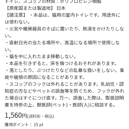
トイレ、スコップの材質：ポリプロピレン樹脂
【原産国または製造地】 日本
【諸注意】 ・本品は、猫用の室内トイレです。用途外に
は使わない。
・火気や暖房器具のそばに置いたり、熱湯をかけたりしな
い。
・直射日光の当たる場所や、高温になる場所で使用しな
い。
・猫を中に入れたまま移動しない。
・本品を引きずると、床を傷つけるおそれがあります。
・落としたり、ぶつけたりなどの乱暴な扱いをしない。事
故や破損の原因になることがあります。
・スコップのフックは外れることがあります。乳幼児・認
知症の方などやペットの誤食等を防ぐため、フックが外れ
た場合はすぐにつけ直す。万一、誤食した際は、取扱説明
書を持参の上、獣医師(ペット)・医師(人)に相談する。
1,560
円
(送料別・税込)
獲得ポイント： 15 pt