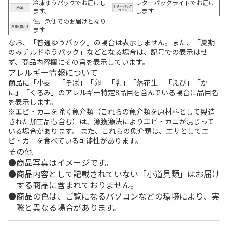
冷凍ゆうパックでお届けし
レターパックライトでお届け
ます。
します
佐川急便でのお届けとなり
ます
なお、「普通ゆうパック」の場合は表示しません。また、「夏期
のみチルドゆうパック」などとなる場合は、記号での表示はせ
ず、商品内容欄にその旨を表示しています。
アレルギー情報について
商品に「小麦」「そば」「卵」「乳」「落花生」「えび」「か
に」「くるみ」のアレルギー特定8品目を含んでいる場合に品目名
を表示します。
※エビ・カニを除く魚介類（これらの魚介類を原材料として製造
された加工品も含む）は、漁獲漁法によりエビ・カニが混じって
いる場合があります。 また、これらの魚介類は、エサとしてエ
ビ・カニを食べている可能性があります。
その他
商品写真はイメージです。
商品内容として記載されていない「小道具類」はお届け
する商品に含まれておりません。
商品の色は、ご覧になるパソコンなどの環境により、実
際と異なる場合があります。