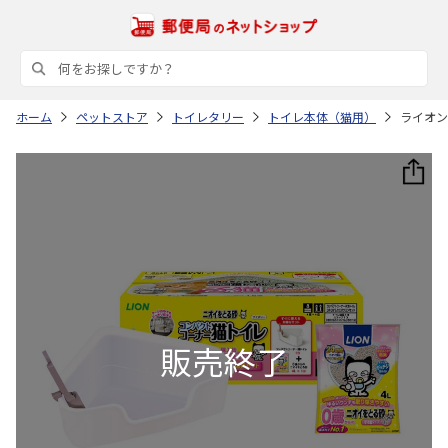
ホーム
ペットストア
トイレタリー
トイレ本体（猫用）
ライオン