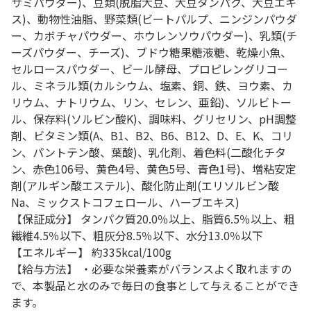
サミパウダー)、豆類(脱脂大豆、大豆タンパク、大豆エキ
ス)、動物性油脂、野菜類(ビートパルプ、ニンジンパウダ
ー、カボチャパウダー、ホウレンソウパウダー)、乳類(チ
ーズパウダー、チーズ)、ブドウ糖果糖液糖、乾燥小魚、
セルロースパウダー、ビール酵母、プロピレングリコー
ル、ミネラル類(カルシウム、塩素、銅、鉄、ヨウ素、カ
リウム、ナトリウム、リン、セレン、亜鉛)、ソルビトー
ル、保存料(ソルビン酸K)、調味料、グリセリン、pH調整
剤、ビタミン類(A、B1、B2、B6、B12、D、E、K、コリ
ン、パントテン酸、葉酸)、乳化剤、着色料(二酸化チタ
ン、赤色106号、黄色4号、黄色5号、青色1号)、増粘安定
剤(アルギン酸エステル)、酸化防止剤(エリソルビン酸
Na、ミックストコフェロール、ハーブエキス)
【保証成分】 タンパク質20.0％以上、脂質6.5％以上、粗
繊維4.5％以下、粗灰分8.5％以下、水分13.0％以下
【エネルギー】 約335kcal/100g
【給与方法】 ・必要な栄養素がバランスよく取れますの
で、本製品と水のみで毎日の食事として与えることができ
ます。