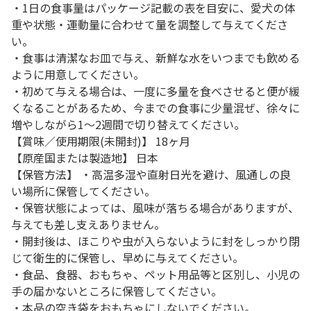
・1日の食事量はパッケージ記載の表を目安に、愛犬の体
重や状態・運動量に合わせて量を調整して与えてくださ
い。
・食事は清潔なお皿で与え、新鮮な水をいつまでも飲める
ように用意してください。
・初めて与える場合は、一度に多量を食べさせると便が緩
くなることがあるため、今までの食事に少量混ぜ、徐々に
増やしながら1～2週間で切り替えてください。
【賞味／使用期限(未開封)】 18ヶ月
【原産国または製造地】 日本
【保管方法】 ・高温多湿や直射日光を避け、風通しの良
い場所に保管してください。
・保管状態によっては、風味が落ちる場合がありますが、
与えても差し支えありません。
・開封後は、ほこりや虫が入らないように封をしっかり閉
じて衛生的に保管し、早めに与えてください。
・食品、食器、おもちゃ、ペット用品等と区別し、小児の
手の届かないところに保管してください。
・本品の空き袋をおもちゃにしないでください。