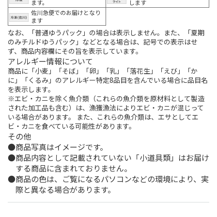
ます。
します
佐川急便でのお届けとなり
ます
なお、「普通ゆうパック」の場合は表示しません。また、「夏期
のみチルドゆうパック」などとなる場合は、記号での表示はせ
ず、商品内容欄にその旨を表示しています。
アレルギー情報について
商品に「小麦」「そば」「卵」「乳」「落花生」「えび」「か
に」「くるみ」のアレルギー特定8品目を含んでいる場合に品目名
を表示します。
※エビ・カニを除く魚介類（これらの魚介類を原材料として製造
された加工品も含む）は、漁獲漁法によりエビ・カニが混じって
いる場合があります。 また、これらの魚介類は、エサとしてエ
ビ・カニを食べている可能性があります。
その他
商品写真はイメージです。
商品内容として記載されていない「小道具類」はお届け
する商品に含まれておりません。
商品の色は、ご覧になるパソコンなどの環境により、実
際と異なる場合があります。