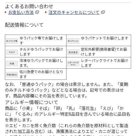
よくあるお問い合わせ
お支払い方法
注文のキャンセルについて
配送情報について
ゆうパック等でお届けしま
ゆうパケットでお届けします
す
チルドゆうパックでお届け
定形外郵便(簡易書留)でお届
します
けします
冷凍ゆうパックでお届けし
レターパックライトでお届け
ます。
します
佐川急便でのお届けとなり
ます
なお、「普通ゆうパック」の場合は表示しません。また、「夏期
のみチルドゆうパック」などとなる場合は、記号での表示はせ
ず、商品内容欄にその旨を表示しています。
アレルギー情報について
商品に「小麦」「そば」「卵」「乳」「落花生」「えび」「か
に」「くるみ」のアレルギー特定8品目を含んでいる場合に品目名
を表示します。
※エビ・カニを除く魚介類（これらの魚介類を原材料として製造
された加工品も含む）は、漁獲漁法によりエビ・カニが混じって