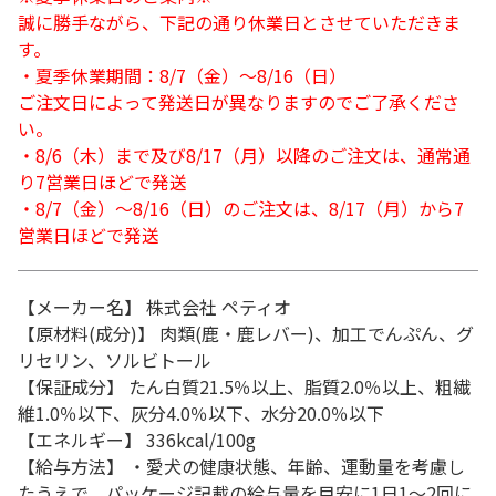
誠に勝手ながら、下記の通り休業日とさせていただきま
す。
・夏季休業期間：8/7（金）～8/16（日）
ご注文日によって発送日が異なりますのでご了承くださ
い。
・8/6（木）まで及び8/17（月）以降のご注文は、通常通
り7営業日ほどで発送
・8/7（金）～8/16（日）のご注文は、8/17（月）から7
営業日ほどで発送
【メーカー名】 株式会社 ペティオ
【原材料(成分)】 肉類(鹿・鹿レバー)、加工でんぷん、グ
リセリン、ソルビトール
【保証成分】 たん白質21.5％以上、脂質2.0％以上、粗繊
維1.0％以下、灰分4.0％以下、水分20.0％以下
【エネルギー】 336kcal/100g
【給与方法】 ・愛犬の健康状態、年齢、運動量を考慮し
たうえで、パッケージ記載の給与量を目安に1日1～2回に