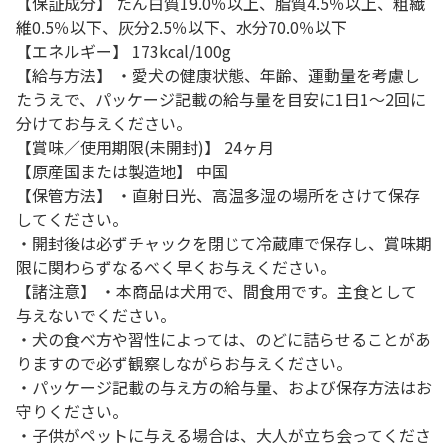
【保証成分】 たん白質19.0％以上、脂質4.5％以上、粗繊
維0.5％以下、灰分2.5％以下、水分70.0％以下
【エネルギー】 173kcal/100g
【給与方法】 ・愛犬の健康状態、年齢、運動量を考慮し
たうえで、パッケージ記載の給与量を目安に1日1～2回に
分けてお与えください。
【賞味／使用期限(未開封)】 24ヶ月
【原産国または製造地】 中国
【保管方法】 ・直射日光、高温多湿の場所をさけて保存
してください。
・開封後は必ずチャックを閉じて冷蔵庫で保存し、賞味期
限に関わらずなるべく早くお与えください。
【諸注意】 ・本商品は犬用で、間食用です。主食として
与えないでください。
・犬の食べ方や習性によっては、のどに詰らせることがあ
りますので必ず観察しながらお与えください。
・パッケージ記載の与え方の給与量、および保存方法はお
守りください。
・子供がペットに与える場合は、大人が立ち会ってくださ