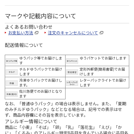
マークや記載内容について
よくあるお問い合わせ
お支払い方法
注文のキャンセルについて
配送情報について
ゆうパック等でお届けしま
ゆうパケットでお届けします
す
チルドゆうパックでお届け
定形外郵便(簡易書留)でお届
します
けします
冷凍ゆうパックでお届けし
レターパックライトでお届け
ます。
します
佐川急便でのお届けとなり
ます
なお、「普通ゆうパック」の場合は表示しません。また、「夏期
のみチルドゆうパック」などとなる場合は、記号での表示はせ
ず、商品内容欄にその旨を表示しています。
アレルギー情報について
商品に「小麦」「そば」「卵」「乳」「落花生」「えび」「か
に」「くるみ」のアレルギー特定8品目を含んでいる場合に品目名