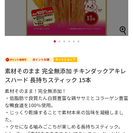
1
2
3
4
5
6
素材そのまま 完全無添加 チキンダックアキレ
スハード 長持ちスティック 15本
素材そのまま！完全無添加！
・低脂肪で良質たん白質豊富な鶏ササミとコラーゲン豊富
な鴨食道を100％使用。
・じっくり乾燥することで素材本来の旨味を凝縮しまし
た。
・クセになる噛みごこちが楽しめる長持ちスティック。