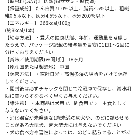
【原材料(成分)】 肉類(鶏ササミ・鴨食道)
【保証成分】 たん白質71.0％以上、脂質3.5％以上、粗繊
維0.5％以下、灰分4.5％以下、水分20.0％以下
【エネルギー】 366kcal/100g
(約8kcal/1本)
【給与方法】 ・愛犬の健康状態、年齢、運動量を考慮し
たうえで、パッケージ記載の給与量を目安に1日1～2回に
分けてお与えください。
【賞味／使用期限(未開封)】 18ヶ月
【原産国または製造地】 中国
【保管方法】 ・直射日光・高温多湿の場所をさけて保存
してください。
・開封後は必ずチャックを閉じて冷蔵庫で保存し、賞味期
限に関わらずなるべく早くお与えください。
【諸注意】 ・本商品は犬用で、間食用です。主食として
与えないでください。
・消化器官が未発達な1歳未満の幼犬や、のどに詰らせる
ことがある大型犬、超大型犬には与えないでください。
・犬の食べ方や習性によっては、のどに詰らせることがあ