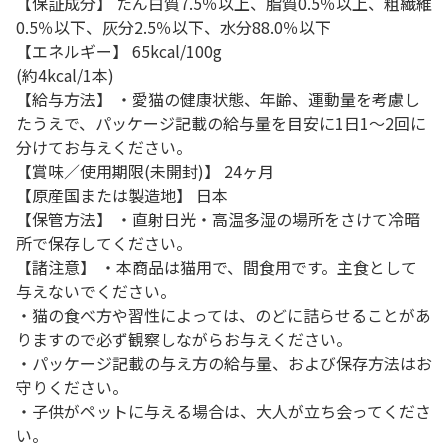
【保証成分】 たん白質7.5％以上、脂質0.5％以上、粗繊維
0.5％以下、灰分2.5％以下、水分88.0％以下
【エネルギー】 65kcal/100g
(約4kcal/1本)
【給与方法】 ・愛猫の健康状態、年齢、運動量を考慮し
たうえで、パッケージ記載の給与量を目安に1日1～2回に
分けてお与えください。
【賞味／使用期限(未開封)】 24ヶ月
【原産国または製造地】 日本
【保管方法】 ・直射日光・高温多湿の場所をさけて冷暗
所で保存してください。
【諸注意】 ・本商品は猫用で、間食用です。主食として
与えないでください。
・猫の食べ方や習性によっては、のどに詰らせることがあ
りますので必ず観察しながらお与えください。
・パッケージ記載の与え方の給与量、および保存方法はお
守りください。
・子供がペットに与える場合は、大人が立ち会ってくださ
い。