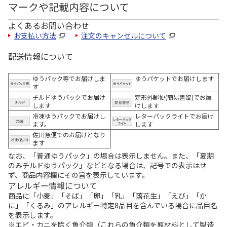
マークや記載内容について
よくあるお問い合わせ
お支払い方法
注文のキャンセルについて
配送情報について
ゆうパック等でお届けしま
ゆうパケットでお届けします
す
チルドゆうパックでお届け
定形外郵便(簡易書留)でお届
します
けします
冷凍ゆうパックでお届けし
レターパックライトでお届け
ます。
します
佐川急便でのお届けとなり
ます
なお、「普通ゆうパック」の場合は表示しません。また、「夏期
のみチルドゆうパック」などとなる場合は、記号での表示はせ
ず、商品内容欄にその旨を表示しています。
アレルギー情報について
商品に「小麦」「そば」「卵」「乳」「落花生」「えび」「か
に」「くるみ」のアレルギー特定8品目を含んでいる場合に品目名
を表示します。
※エビ・カニを除く魚介類（これらの魚介類を原材料として製造