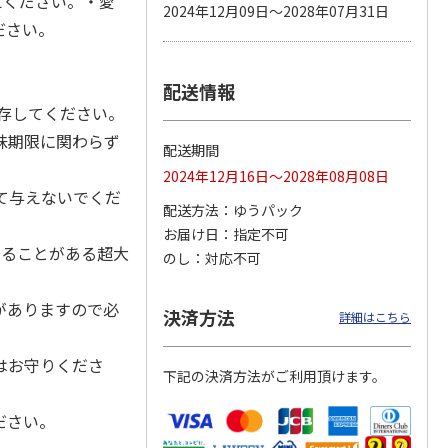
えください。・愛
2024年12月09日～2028年07月31日
ださい。
配送情報
カムカ
銀のスプーン パウ
ペット線香 虹のか
CIAO 香り立つクラ
ーン
チ 健康に育つ子ね
なた フルーティフ
ンキー ちゅ～る和
存してください。
ン型 S
こ用 まぐろ・かつ
ローラルの香り
えBOX とりささ
…
おに
…
味期限に関わらず
配送期間
120円
590円
380円
2024年12月16日～2028年08月08日
)
(送料別・税込)
(送料別・税込)
(送料別・税込)
て与えないでくだ
配送方法
ゆうパック
お届け日
指定不可
せることがある超大
のし
対応不可
がありますので必
決済方法
詳細はこちら
はお守りくださ
下記の決済方法がご利用頂けます。
ださい。