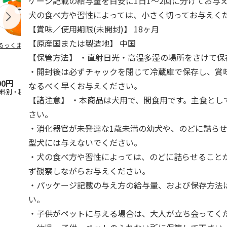
ケージ記載の給与量を目安に1日1～2回に分けてお与
犬の食べ方や習性によっては、小さく切ってお与えく
【賞味／使用期限(未開封)】 18ヶ月
【原産国または製造地】 中国
るっくま みかん
デオトイレ 飛び散
獣医師開発 ニオイ
無添加良品 
らない消臭・抗菌サ
をとる砂専用 猫ト
ムデンタルコ
【保管方法】 ・直射日光・高温多湿の場所をさけて保
ンド 4L
イレ ナチュラルグ
ぐるぐるボー
レー
…
・開封後は必ずチャックを閉じて冷蔵庫で保存し、賞
00円
1,320円
1,550円
470円
なるべく早くお与えください。
送料別・税込)
(送料別・税込)
(送料別・税込)
(送料別・税込
【諸注意】 ・本商品は犬用で、間食用です。主食とし
さい。
・消化器官が未発達な1歳未満の幼犬や、のどに詰ら
型犬には与えないでください。
・犬の食べ方や習性によっては、のどに詰らせること
ず観察しながらお与えください。
・パッケージ記載の与え方の給与量、および保存方法
い。
・子供がペットに与える場合は、大人が立ち会ってく