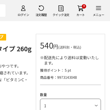
0
ログイン
注文履歴
クイック注文
カート
メニュー
540
円
プ 260g
(送料別・税込)
※配送先により送料は変動いたし
ます。
おやつです。
獲得ポイント： 5 pt
縮されています。
商品番号
9973143048
な「ビタミンC・
数量