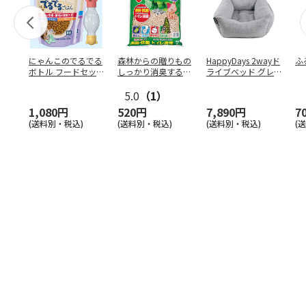
にゃんこのでるでる
森林からの贈りもの
HappyDays 2wayド
ふ
ボトル フードセッ
しっかり消臭するひ
ライブベッド グレ
ト
のきの猫砂 7L
ー
5.0
（1）
1,080円
520円
7,890円
7
(送料別・税込)
(送料別・税込)
(送料別・税込)
(