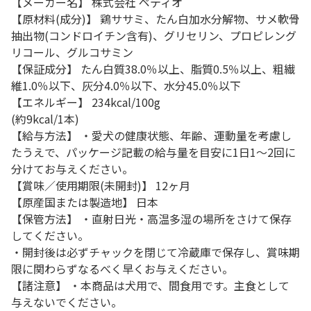
【メーカー名】 株式会社 ペティオ
【原材料(成分)】 鶏ササミ、たん白加水分解物、サメ軟骨
抽出物(コンドロイチン含有)、グリセリン、プロピレング
リコール、グルコサミン
【保証成分】 たん白質38.0％以上、脂質0.5％以上、粗繊
維1.0％以下、灰分4.0％以下、水分45.0％以下
【エネルギー】 234kcal/100g
(約9kcal/1本)
【給与方法】 ・愛犬の健康状態、年齢、運動量を考慮し
たうえで、パッケージ記載の給与量を目安に1日1～2回に
分けてお与えください。
【賞味／使用期限(未開封)】 12ヶ月
【原産国または製造地】 日本
【保管方法】 ・直射日光・高温多湿の場所をさけて保存
してください。
・開封後は必ずチャックを閉じて冷蔵庫で保存し、賞味期
限に関わらずなるべく早くお与えください。
【諸注意】 ・本商品は犬用で、間食用です。主食として
与えないでください。