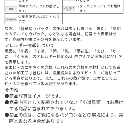
冷凍ゆうパックでお届けし
レターパックライトでお届け
ます。
します
佐川急便でのお届けとなり
ます
なお、「普通ゆうパック」の場合は表示しません。また、「夏期
のみチルドゆうパック」などとなる場合は、記号での表示はせ
ず、商品内容欄にその旨を表示しています。
アレルギー情報について
商品に「小麦」「そば」「卵」「乳」「落花生」「えび」「か
に」「くるみ」のアレルギー特定8品目を含んでいる場合に品目名
を表示します。
※エビ・カニを除く魚介類（これらの魚介類を原材料として製造
された加工品も含む）は、漁獲漁法によりエビ・カニが混じって
いる場合があります。 また、これらの魚介類は、エサとしてエ
ビ・カニを食べている可能性があります。
その他
商品写真はイメージです。
商品内容として記載されていない「小道具類」はお届け
する商品に含まれておりません。
商品の色は、ご覧になるパソコンなどの環境により、実
際と異なる場合があります。