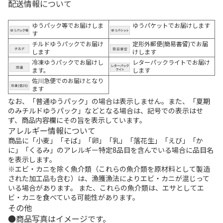
配送情報について
ゆうパック等でお届けしま
ゆうパケットでお届けします
す
チルドゆうパックでお届け
定形外郵便(簡易書留)でお届
します
けします
冷凍ゆうパックでお届けし
レターパックライトでお届け
ます。
します
佐川急便でのお届けとなり
ます
なお、「普通ゆうパック」の場合は表示しません。また、「夏期
のみチルドゆうパック」などとなる場合は、記号での表示はせ
ず、商品内容欄にその旨を表示しています。
アレルギー情報について
商品に「小麦」「そば」「卵」「乳」「落花生」「えび」「か
に」「くるみ」のアレルギー特定8品目を含んでいる場合に品目名
を表示します。
※エビ・カニを除く魚介類（これらの魚介類を原材料として製造
された加工品も含む）は、漁獲漁法によりエビ・カニが混じって
いる場合があります。 また、これらの魚介類は、エサとしてエ
ビ・カニを食べている可能性があります。
その他
商品写真はイメージです。