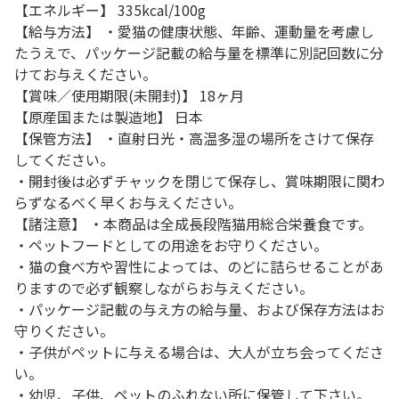
【エネルギー】 335kcal/100g
【給与方法】 ・愛猫の健康状態、年齢、運動量を考慮し
たうえで、パッケージ記載の給与量を標準に別記回数に分
けてお与えください。
【賞味／使用期限(未開封)】 18ヶ月
【原産国または製造地】 日本
【保管方法】 ・直射日光・高温多湿の場所をさけて保存
してください。
・開封後は必ずチャックを閉じて保存し、賞味期限に関わ
らずなるべく早くお与えください。
【諸注意】 ・本商品は全成長段階猫用総合栄養食です。
・ペットフードとしての用途をお守りください。
・猫の食べ方や習性によっては、のどに詰らせることがあ
りますので必ず観察しながらお与えください。
・パッケージ記載の与え方の給与量、および保存方法はお
守りください。
・子供がペットに与える場合は、大人が立ち会ってくださ
い。
・幼児、子供、ペットのふれない所に保管して下さい。