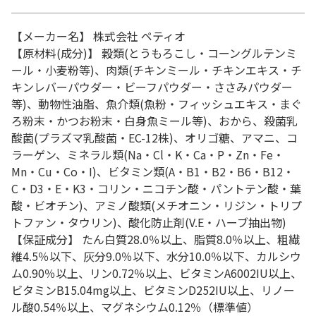
【メーカー名】 株式会社 ペティオ
【原材料(成分)】 穀類(とうもろこし・コーングルテンミ
ール・小麦粉等)、肉類(チキンミール・チキンエキス・チ
キンレバーパウダー・ビーフパウダー・ささみパウダー
等)、動物性油脂、魚介類(魚粉・フィッシュエキス・まぐ
ろ粉末・かつお粉末・白身魚ミール等)、おから、殺菌乳
酸菌(プラズマ乳酸菌・EC-12株)、オリゴ糖、アマニ、コ
ラーゲン、ミネラル類(Na・Cl・K・Ca・P・Zn・Fe・
Mn・Cu・Co・I)、ビタミン類(A・B1・B2・B6・B12・
C・D3・E・K3・コリン・ニコチン酸・パントテン酸・葉
酸・ビオチン)、アミノ酸類(メチオニン・リジン・トリプ
トファン・タウリン)、酸化防止剤(V.E・ハーブ抽出物)
【保証成分】 たん白質28.0％以上、脂質8.0％以上、粗繊
維4.5％以下、灰分9.0％以下、水分10.0％以下、カルシウ
ム0.90％以上、リン0.72％以上、ビタミンA6002IU以上、
ビタミンB15.04mg以上、ビタミンD252IU以上、リノー
ル酸0.54％以上、マグネシウム0.12％（標準値）