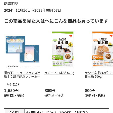
配送期間
2024年12月16日～2028年08月08日
この商品を見た人は他にこんな商品も買っています
星の王子さま フランス出
ラシーネ 日本猫 600g
ラシーネ 肥満が気
版８０周年記念フレーム切
日本猫 600g
手セット
4.6
（11）
1,650円
800円
800円
(送料別・税込)
(送料別・税込)
(送料別・税込)
送料
お届け先ごと1,100円（税込）