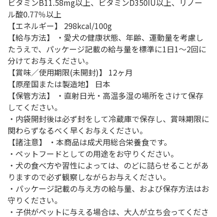
ビタミンB11.58mg以上、ビタミンD350IU以上、リノー
ル酸0.77％以上
【エネルギー】 298kcal/100g
【給与方法】 ・愛犬の健康状態、年齢、運動量を考慮し
たうえで、パッケージ記載の給与量を標準に1日1～2回に
分けてお与えください。
【賞味／使用期限(未開封)】 12ヶ月
【原産国または製造地】 日本
【保管方法】 ・直射日光・高温多湿の場所をさけて保存
してください。
・内袋開封後は必ず封をして冷蔵庫で保存し、賞味期限に
関わらずなるべく早くお与えください。
【諸注意】 ・本商品は成犬用総合栄養食です。
・ペットフードとしての用途をお守りください。
・犬の食べ方や習性によっては、のどに詰らせることがあ
りますので必ず観察しながらお与えください。
・パッケージ記載の与え方の給与量、および保存方法はお
守りください。
・子供がペットに与える場合は、大人が立ち会ってくださ