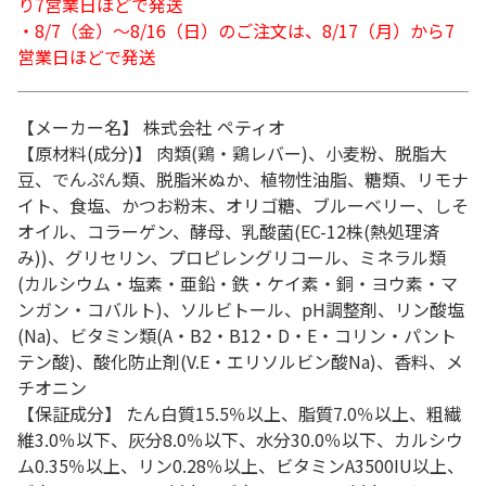
り7営業日ほどで発送
・8/7（金）～8/16（日）のご注文は、8/17（月）から7
営業日ほどで発送
【メーカー名】 株式会社 ペティオ
【原材料(成分)】 肉類(鶏・鶏レバー)、小麦粉、脱脂大
豆、でんぷん類、脱脂米ぬか、植物性油脂、糖類、リモナ
イト、食塩、かつお粉末、オリゴ糖、ブルーベリー、しそ
オイル、コラーゲン、酵母、乳酸菌(EC-12株(熱処理済
み))、グリセリン、プロピレングリコール、ミネラル類
(カルシウム・塩素・亜鉛・鉄・ケイ素・銅・ヨウ素・マ
ンガン・コバルト)、ソルビトール、pH調整剤、リン酸塩
(Na)、ビタミン類(A・B2・B12・D・E・コリン・パント
テン酸)、酸化防止剤(V.E・エリソルビン酸Na)、香料、メ
チオニン
【保証成分】 たん白質15.5％以上、脂質7.0％以上、粗繊
維3.0％以下、灰分8.0％以下、水分30.0％以下、カルシウ
ム0.35％以上、リン0.28％以上、ビタミンA3500IU以上、