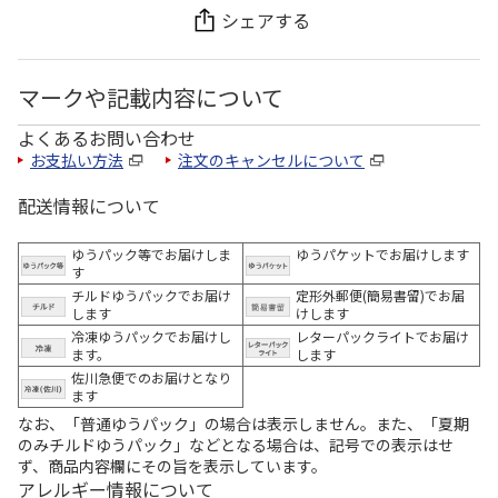
シェアする
マークや記載内容について
よくあるお問い合わせ
お支払い方法
注文のキャンセルについて
配送情報について
ゆうパック等でお届けしま
ゆうパケットでお届けします
す
チルドゆうパックでお届け
定形外郵便(簡易書留)でお届
します
けします
冷凍ゆうパックでお届けし
レターパックライトでお届け
ます。
します
佐川急便でのお届けとなり
ます
なお、「普通ゆうパック」の場合は表示しません。また、「夏期
のみチルドゆうパック」などとなる場合は、記号での表示はせ
ず、商品内容欄にその旨を表示しています。
アレルギー情報について