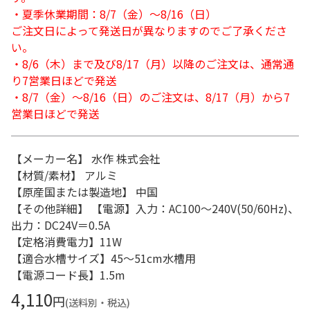
・夏季休業期間：8/7（金）～8/16（日）
ご注文日によって発送日が異なりますのでご了承くださ
い。
・8/6（木）まで及び8/17（月）以降のご注文は、通常通
り7営業日ほどで発送
・8/7（金）～8/16（日）のご注文は、8/17（月）から7
営業日ほどで発送
【メーカー名】 水作 株式会社
【材質/素材】 アルミ
【原産国または製造地】 中国
【その他詳細】 【電源】入力：AC100～240V(50/60Hz)、
出力：DC24V＝0.5A
【定格消費電力】11W
【適合水槽サイズ】45～51cm水槽用
【電源コード長】1.5m
4,110
円
(送料別・税込)