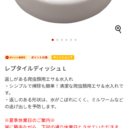
1
2
3
4
5
6
レプタイルディッシュ L
返しがある爬虫類用エサ＆水入れ
・シンプルで掃除も簡単！清潔な爬虫類用エサ＆水入れで
す。
・返しのある形状は、水がこぼれにくく、ミルワームなど
の逃げ出しを予防します。
※夏季休業日のご案内※
誠に勝手ながら、下記の通り休業日とさせていただきま