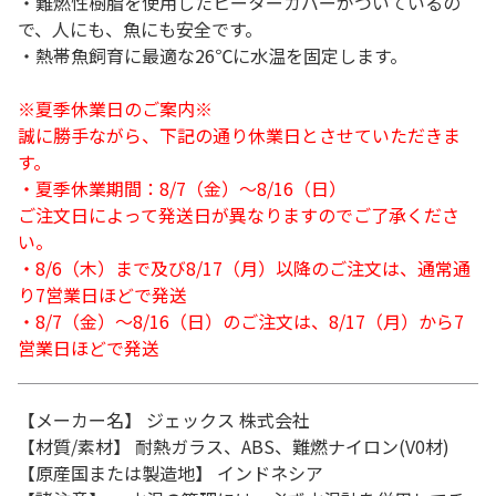
・難燃性樹脂を使用したヒーターカバーがついているの
で、人にも、魚にも安全です。
・熱帯魚飼育に最適な26℃に水温を固定します。
※夏季休業日のご案内※
誠に勝手ながら、下記の通り休業日とさせていただきま
す。
・夏季休業期間：8/7（金）～8/16（日）
ご注文日によって発送日が異なりますのでご了承くださ
い。
・8/6（木）まで及び8/17（月）以降のご注文は、通常通
り7営業日ほどで発送
・8/7（金）～8/16（日）のご注文は、8/17（月）から7
営業日ほどで発送
【メーカー名】 ジェックス 株式会社
【材質/素材】 耐熱ガラス、ABS、難燃ナイロン(V0材)
【原産国または製造地】 インドネシア