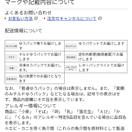
マークや記載内容について
よくあるお問い合わせ
お支払い方法
注文のキャンセルについて
配送情報について
ゆうパック等でお届けしま
ゆうパケットでお届けします
す
チルドゆうパックでお届け
定形外郵便(簡易書留)でお届
します
けします
冷凍ゆうパックでお届けし
レターパックライトでお届け
ます。
します
佐川急便でのお届けとなり
ます
なお、「普通ゆうパック」の場合は表示しません。また、「夏期
のみチルドゆうパック」などとなる場合は、記号での表示はせ
ず、商品内容欄にその旨を表示しています。
アレルギー情報について
商品に「小麦」「そば」「卵」「乳」「落花生」「えび」「か
に」「くるみ」のアレルギー特定8品目を含んでいる場合に品目名
を表示します。
※エビ・カニを除く魚介類（これらの魚介類を原材料として製造