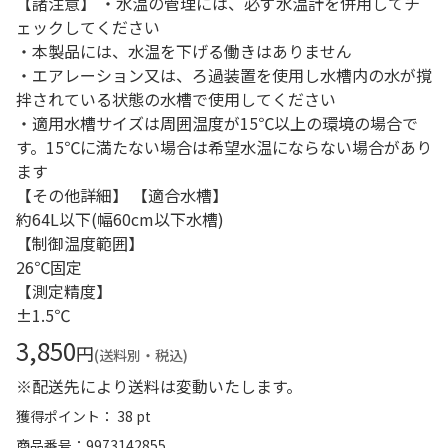
【諸注意】 ・水温の管理には、必ず水温計を併用してチ
ェックしてください
・本製品には、水温を下げる働きはありません
・エアレーション又は、ろ過装置を使用し水槽内の水が撹
拌されている状態の水槽で使用してください
・適用水槽サイズは周囲温度が15℃以上の環境の場合で
す。15℃に満たない場合は希望水温にならない場合があり
ます
【その他詳細】 【適合水槽】
約64L以下(幅60cm以下水槽)
【制御温度範囲】
26℃固定
【測定精度】
±1.5℃
3,850
円
(送料別・税込)
※配送先により送料は変動いたします。
獲得ポイント： 38 pt
商品番号
9973142855