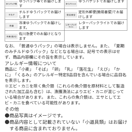
ゆうパック等でお届けしま
ゆうパケットでお届けします
す
チルドゆうパックでお届け
定形外郵便(簡易書留)でお届
します
けします
冷凍ゆうパックでお届けし
レターパックライトでお届け
ます。
します
佐川急便でのお届けとなり
ます
なお、「普通ゆうパック」の場合は表示しません。また、「夏期
のみチルドゆうパック」などとなる場合は、記号での表示はせ
ず、商品内容欄にその旨を表示しています。
アレルギー情報について
商品に「小麦」「そば」「卵」「乳」「落花生」「えび」「か
に」「くるみ」のアレルギー特定8品目を含んでいる場合に品目名
を表示します。
※エビ・カニを除く魚介類（これらの魚介類を原材料として製造
された加工品も含む）は、漁獲漁法によりエビ・カニが混じって
いる場合があります。 また、これらの魚介類は、エサとしてエ
ビ・カニを食べている可能性があります。
その他
商品写真はイメージです。
商品内容として記載されていない「小道具類」はお届け
する商品に含まれておりません。