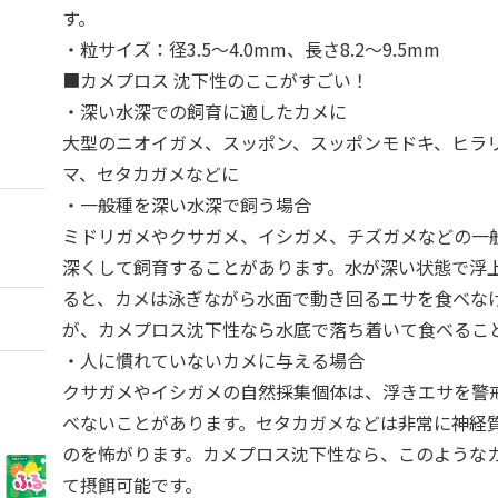
す。
・粒サイズ：径3.5～4.0mm、長さ8.2～9.5mm
■カメプロス 沈下性のここがすごい！
・深い水深での飼育に適したカメに
大型のニオイガメ、スッポン、スッポンモドキ、ヒラ
マ、セタカガメなどに
・一般種を深い水深で飼う場合
ミドリガメやクサガメ、イシガメ、チズガメなどの一
深くして飼育することがあります。水が深い状態で浮
ると、カメは泳ぎながら水面で動き回るエサを食べな
が、カメプロス沈下性なら水底で落ち着いて食べるこ
・人に慣れていないカメに与える場合
クサガメやイシガメの自然採集個体は、浮きエサを警
べないことがあります。セタカガメなどは非常に神経
のを怖がります。カメプロス沈下性なら、このような
て摂餌可能です。