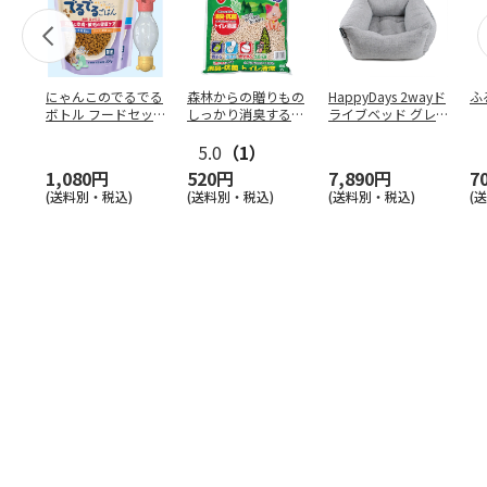
にゃんこのでるでる
森林からの贈りもの
HappyDays 2wayド
ふ
ボトル フードセッ
しっかり消臭するひ
ライブベッド グレ
ト
のきの猫砂 7L
ー
5.0
（1）
1,080円
520円
7,890円
7
(送料別・税込)
(送料別・税込)
(送料別・税込)
(