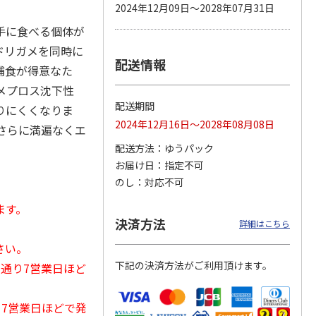
2024年12月09日～2028年07月31日
手に食べる個体が
ドリガメを同時に
配送情報
カムカ
銀のスプーン パウ
ペット線香 虹のか
CIAO 香り立つクラ
捕食が得意なた
ーン
チ 健康に育つ子ね
なた フルーティフ
ンキー ちゅ～る和
ン型 S
こ用 まぐろ・かつ
ローラルの香り
えBOX とりささ
…
メプロス沈下性
おに
…
配送期間
りにくくなりま
120円
590円
380円
2024年12月16日～2028年08月08日
さらに満遍なくエ
)
(送料別・税込)
(送料別・税込)
(送料別・税込)
配送方法
ゆうパック
お届け日
指定不可
のし
対応不可
ます。
決済方法
詳細はこちら
さい。
下記の決済方法がご利用頂けます。
常通り7営業日ほど
から7営業日ほどで発