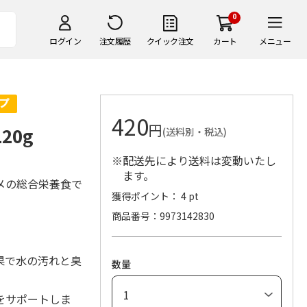
0
ログイン
注文履歴
クイック注文
カート
メニュー
420
円
20g
(送料別・税込)
※配送先により送料は変動いたし
ます。
メの総合栄養食で
獲得ポイント： 4 pt
商品番号
9973142830
果で水の汚れと臭
数量
をサポートしま