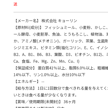
送
【メーカー名】 株式会社 キョーリン
【原材料(成分)】 フィッシュミール、小麦粉、かしこ
ール酵母、小麦胚芽、魚油、とうもろこし、植物油、
か、アミノ酸(メチオニン)、ガーリック、茶葉、生菌
シジミエキス、ビタミン類(塩化コリン、E、C、イノシ
B2、A、B1、B6、B3、葉酸、D3、ビオチン、B12)、
Ca、食塩、Fe、Mg、Zn、Mn、Cu、I)
【保証成分】 蛋白質41％以上、脂質6.0％以上、粗繊維
14％以下、リン1.0％以上、水分10％以下
【エネルギー】 --
【給与方法】 1日に1回数分で食べきれる量を与えて
いときは食べる量が少なくなります。
【賞味／使用期限(未開封)】 36ヶ月