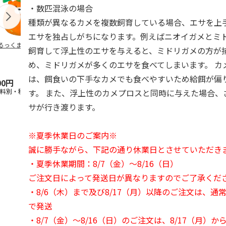
・数匹混泳の場合
種類が異なるカメを複数飼育している場合、エサを上
エサを独占しがちになります。例えばニオイガメとミ
るっくま みかん
デオトイレ 飛び散
獣医師開発 ニオイ
無添加良品 
飼育して浮上性のエサを与えると、ミドリガメの方が
らない消臭・抗菌サ
をとる砂専用 猫ト
ムデンタルコ
ンド 4L
イレ ナチュラルグ
ぐるぐるボー
め、ミドリガメが多くのエサを食べてしまいます。 カ
レー
…
は、餌食いの下手なカメでも食べやすいため給餌が偏
00円
1,320円
1,550円
470円
す。 また、浮上性のカメプロスと同時に与えた場合、
送料別・税込)
(送料別・税込)
(送料別・税込)
(送料別・税込
サが行き渡ります。
※夏季休業日のご案内※
誠に勝手ながら、下記の通り休業日とさせていただき
・夏季休業期間：8/7（金）～8/16（日）
ご注文日によって発送日が異なりますのでご了承くだ
・8/6（木）まで及び8/17（月）以降のご注文は、通
で発送
・8/7（金）～8/16（日）のご注文は、8/17（月）