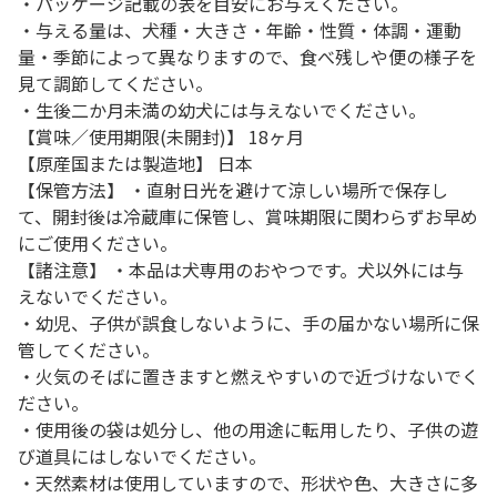
・パッケージ記載の表を目安にお与えください。
・与える量は、犬種・大きさ・年齢・性質・体調・運動
量・季節によって異なりますので、食べ残しや便の様子を
見て調節してください。
・生後二か月未満の幼犬には与えないでください。
【賞味／使用期限(未開封)】 18ヶ月
【原産国または製造地】 日本
【保管方法】 ・直射日光を避けて涼しい場所で保存し
て、開封後は冷蔵庫に保管し、賞味期限に関わらずお早め
にご使用ください。
【諸注意】 ・本品は犬専用のおやつです。犬以外には与
えないでください。
・幼児、子供が誤食しないように、手の届かない場所に保
管してください。
・火気のそばに置きますと燃えやすいので近づけないでく
ださい。
・使用後の袋は処分し、他の用途に転用したり、子供の遊
び道具にはしないでください。
・天然素材は使用していますので、形状や色、大きさに多