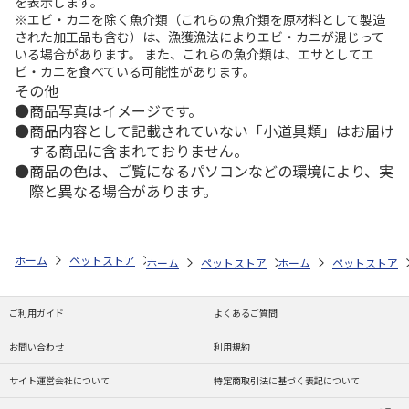
を表示します。
※エビ・カニを除く魚介類（これらの魚介類を原材料として製造
された加工品も含む）は、漁獲漁法によりエビ・カニが混じって
いる場合があります。 また、これらの魚介類は、エサとしてエ
ビ・カニを食べている可能性があります。
その他
商品写真はイメージです。
商品内容として記載されていない「小道具類」はお届け
する商品に含まれておりません。
商品の色は、ご覧になるパソコンなどの環境により、実
際と異なる場合があります。
ホーム
ペットストア
おもちゃ
おもちゃ・おやつ（小動物用）
デ
ホーム
ペットストア
ホーム
おもちゃ
ペットストア
おもちゃ・
ご利用ガイド
よくあるご質問
お問い合わせ
利用規約
サイト運営会社について
特定商取引法に基づく表記について