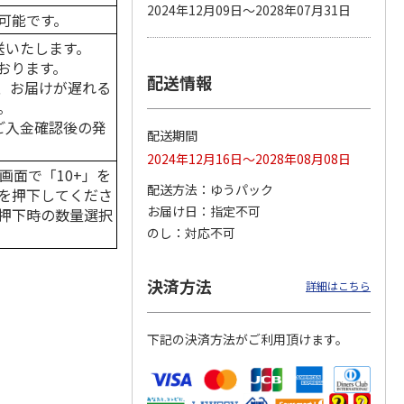
2024年12月09日～2028年07月31日
可能です。
送いたします。
おります。
配送情報
カムカ
銀のスプーン パウ
ペット線香 虹のか
CIAO 香り立つクラ
、お届けが遅れる
ーン
チ 健康に育つ子ね
なた フルーティフ
ンキー ちゅ～る和
。
ン型 S
こ用 まぐろ・かつ
ローラルの香り
えBOX とりささ
…
おに
…
はご入金確認後の発
配送期間
120円
590円
380円
2024年12月16日～2028年08月08日
)
(送料別・税込)
(送料別・税込)
(送料別・税込)
画面で「10+」を
配送方法
ゆうパック
を押下してくださ
お届け日
指定不可
押下時の数量選択
のし
対応不可
決済方法
詳細はこちら
下記の決済方法がご利用頂けます。