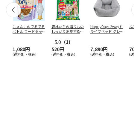
にゃんこのでるでる
森林からの贈りもの
HappyDays 2wayド
ふ
ボトル フードセッ
しっかり消臭するひ
ライブベッド グレ
ト
のきの猫砂 7L
ー
5.0
（1）
1,080円
520円
7,890円
7
(送料別・税込)
(送料別・税込)
(送料別・税込)
(