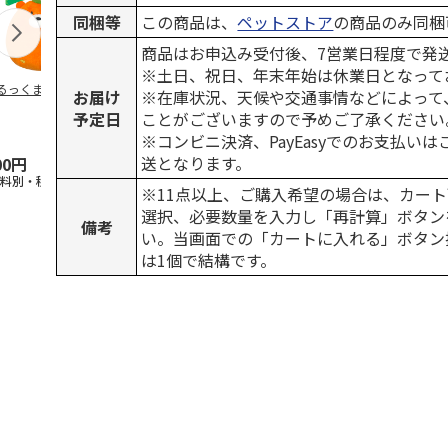
同梱等
この商品は、
ペットストア
の商品のみ同梱
商品はお申込み受付後、7営業日程度で発
※土日、祝日、年末年始は休業日となって
るっくま みかん
デオトイレ 飛び散
獣医師開発 ニオイ
無添加良品 
お届け
※在庫状況、天候や交通事情などによって
らない消臭・抗菌サ
をとる砂専用 猫ト
ムデンタルコ
予定日
ことがございますので予めご了承ください
ンド 4L
イレ ナチュラルグ
ぐるぐるボー
レー
…
※コンビニ決済、PayEasyでのお支払い
送となります。
00円
1,320円
1,550円
470円
送料別・税込)
(送料別・税込)
(送料別・税込)
(送料別・税込
※11点以上、ご購入希望の場合は、カート
選択、必要数量を入力し「再計算」ボタン
備考
い。当画面での「カートに入れる」ボタン
は1個で結構です。