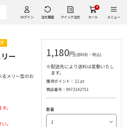
0
ログイン
注文履歴
クイック注文
カート
メニュー
1,180
円
メリー
(送料別・税込)
※配送先により送料は変動いたし
ます。
べるメリー型のお
獲得ポイント： 11 pt
商品番号
9973142751
ます。
数量
さい。