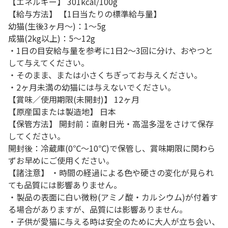
【エネルギー】 301kcal/100g
【給与方法】 【1日当たりの標準給与量】
幼猫(生後3ヶ月～)：1～5g
成猫(2kg以上)：5～12g
・1日の目安給与量を参考に1日2～3回に分け、おやつと
して与えてください。
・そのまま、または小さくちぎってお与えください。
・2ヶ月未満の幼猫には与えないでください。
【賞味／使用期限(未開封)】 12ヶ月
【原産国または製造地】 日本
【保管方法】 開封前：直射日光・高温多湿をさけて保存
してください。
開封後：冷蔵庫(0℃～10℃)で保管し、賞味期限に関わら
ずお早めにご使用ください。
【諸注意】 ・時間の経過による色や硬さの変化が見られ
ても品質には影響ありません。
・製品の表面に白い微粉(アミノ酸・カルシウム)が付着す
る場合がありますが、品質には影響ありません。
・子供が愛猫に与える時は安全のために大人が立ち会い、