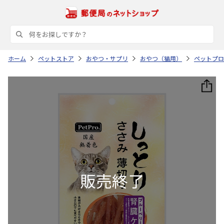
ホーム
ペットストア
おやつ・サプリ
おやつ（猫用）
ペットプロ