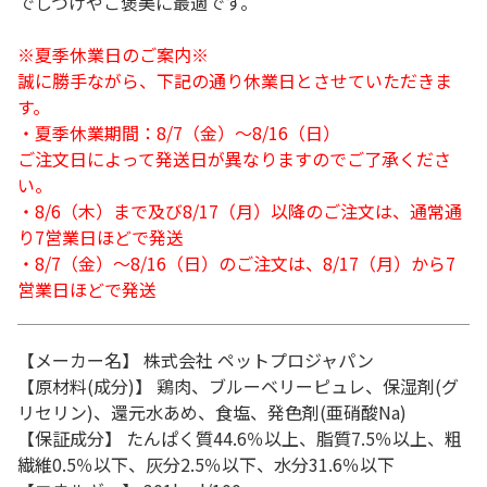
でしつけやご褒美に最適です。
※夏季休業日のご案内※
誠に勝手ながら、下記の通り休業日とさせていただきま
す。
・夏季休業期間：8/7（金）～8/16（日）
ご注文日によって発送日が異なりますのでご了承くださ
い。
・8/6（木）まで及び8/17（月）以降のご注文は、通常通
り7営業日ほどで発送
・8/7（金）～8/16（日）のご注文は、8/17（月）から7
営業日ほどで発送
【メーカー名】 株式会社 ペットプロジャパン
【原材料(成分)】 鶏肉、ブルーベリーピュレ、保湿剤(グ
リセリン)、還元水あめ、食塩、発色剤(亜硝酸Na)
【保証成分】 たんぱく質44.6％以上、脂質7.5％以上、粗
繊維0.5％以下、灰分2.5％以下、水分31.6％以下