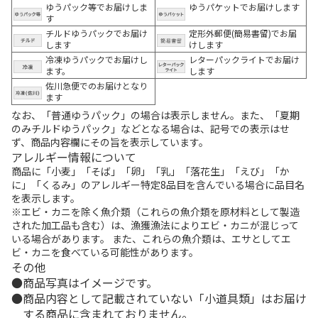
ゆうパック等でお届けしま
ゆうパケットでお届けします
す
チルドゆうパックでお届け
定形外郵便(簡易書留)でお届
します
けします
冷凍ゆうパックでお届けし
レターパックライトでお届け
ます。
します
佐川急便でのお届けとなり
ます
なお、「普通ゆうパック」の場合は表示しません。また、「夏期
のみチルドゆうパック」などとなる場合は、記号での表示はせ
ず、商品内容欄にその旨を表示しています。
アレルギー情報について
商品に「小麦」「そば」「卵」「乳」「落花生」「えび」「か
に」「くるみ」のアレルギー特定8品目を含んでいる場合に品目名
を表示します。
※エビ・カニを除く魚介類（これらの魚介類を原材料として製造
された加工品も含む）は、漁獲漁法によりエビ・カニが混じって
いる場合があります。 また、これらの魚介類は、エサとしてエ
ビ・カニを食べている可能性があります。
その他
商品写真はイメージです。
商品内容として記載されていない「小道具類」はお届け
する商品に含まれておりません。