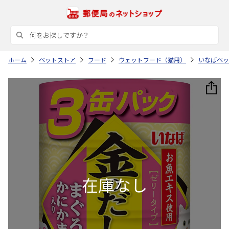
ホーム
ペットストア
フード
ウェットフード（猫用）
いなばペッ