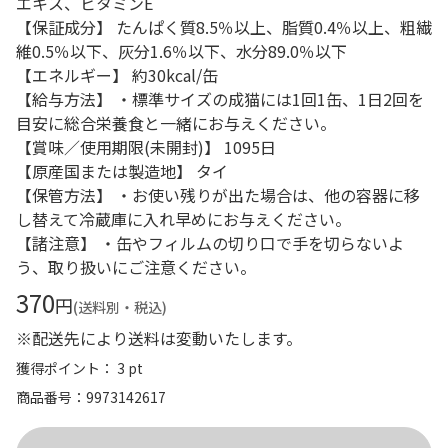
エキス、ビタミンE
【保証成分】 たんぱく質8.5％以上、脂質0.4％以上、粗繊
維0.5％以下、灰分1.6％以下、水分89.0％以下
【エネルギー】 約30kcal/缶
【給与方法】 ・標準サイズの成猫には1回1缶、1日2回を
目安に総合栄養食と一緒にお与えください。
【賞味／使用期限(未開封)】 1095日
【原産国または製造地】 タイ
【保管方法】 ・お使い残りが出た場合は、他の容器に移
し替えて冷蔵庫に入れ早めにお与えください。
【諸注意】 ・缶やフィルムの切り口で手を切らないよ
う、取り扱いにご注意ください。
370
円
(送料別・税込)
※配送先により送料は変動いたします。
獲得ポイント： 3 pt
商品番号
9973142617