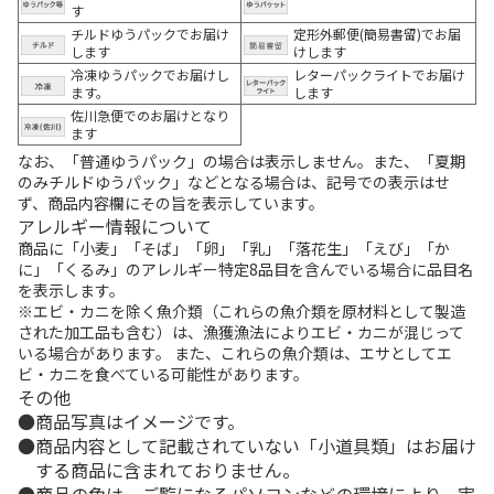
す
チルドゆうパックでお届け
定形外郵便(簡易書留)でお届
します
けします
冷凍ゆうパックでお届けし
レターパックライトでお届け
ます。
します
佐川急便でのお届けとなり
ます
なお、「普通ゆうパック」の場合は表示しません。また、「夏期
のみチルドゆうパック」などとなる場合は、記号での表示はせ
ず、商品内容欄にその旨を表示しています。
アレルギー情報について
商品に「小麦」「そば」「卵」「乳」「落花生」「えび」「か
に」「くるみ」のアレルギー特定8品目を含んでいる場合に品目名
を表示します。
※エビ・カニを除く魚介類（これらの魚介類を原材料として製造
された加工品も含む）は、漁獲漁法によりエビ・カニが混じって
いる場合があります。 また、これらの魚介類は、エサとしてエ
ビ・カニを食べている可能性があります。
その他
商品写真はイメージです。
商品内容として記載されていない「小道具類」はお届け
する商品に含まれておりません。