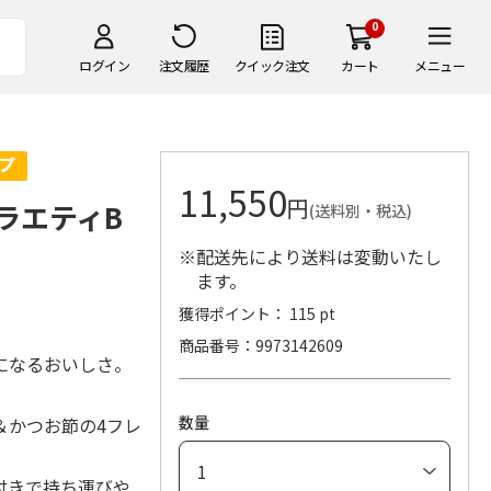
0
ログイン
注文履歴
クイック注文
カート
メニュー
11,550
円
バラエティB
(送料別・税込)
※配送先により送料は変動いたし
ます。
獲得ポイント： 115 pt
商品番号
9973142609
になるおいしさ。
数量
＆かつお節の4フレ
付きで持ち運びや