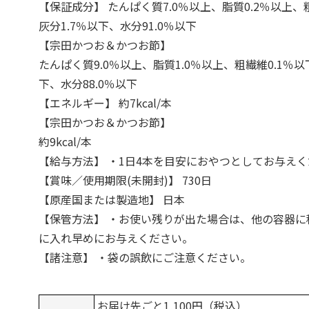
【保証成分】 たんぱく質7.0％以上、脂質0.2％以上、
灰分1.7％以下、水分91.0％以下
【宗田かつお＆かつお節】
たんぱく質9.0％以上、脂質1.0％以上、粗繊維0.1％以
下、水分88.0％以下
【エネルギー】 約7kcal/本
【宗田かつお＆かつお節】
約9kcal/本
【給与方法】 ・1日4本を目安におやつとしてお与え
【賞味／使用期限(未開封)】 730日
【原産国または製造地】 日本
【保管方法】 ・お使い残りが出た場合は、他の容器に
に入れ早めにお与えください。
【諸注意】 ・袋の誤飲にご注意ください。
お届け先ごと1,100円（税込）