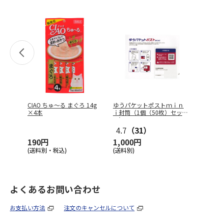
CIAO ちゅ～る まぐろ 14g
ゆうパケットポストｍｉｎ
×4本
ｉ封筒（1個（50枚）セッ
ト）
4.7
（31）
190円
1,000円
(送料別・税込)
(送料別)
よくあるお問い合わせ
お支払い方法
注文のキャンセルについて