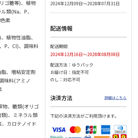
リゴ糖等)、植物
2024年12月09日～2028年07月31日
ル類(Na、P、
麹色素
配送情報
カムカ
銀のスプーン パウ
ペット線香 虹のか
CIAO 香り立つクラ
ーン
チ 健康に育つ子ね
なた フルーティフ
ンキー ちゅ～る和
)、植物性油脂、
ン型 S
こ用 まぐろ・かつ
ローラルの香り
えBOX とりささ
…
おに
…
P、Cl)、調味料
配送期間
120円
590円
380円
2024年12月16日～2028年08月08日
)
(送料別・税込)
(送料別・税込)
(送料別・税込)
配送方法
ゆうパック
油脂、増粘安定剤
お届け日
指定不可
のし
対応不可
、調味料(アミノ
素
決済方法
詳細はこちら
解物、糖類(オリゴ
糖類)、ミネラル類
下記の決済方法がご利用頂けます。
色素、カロテノイド