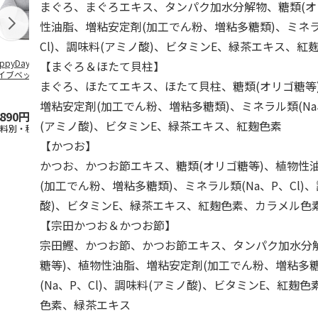
まぐろ、まぐろエキス、タンパク加水分解物、糖類(オ
性油脂、増粘安定剤(加工でん粉、増粘多糖類)、ミネラ
Cl)、調味料(アミノ酸)、ビタミンE、緑茶エキス、紅
ppyDays 2wayド
獣医師開発 ニオイ
デオトイレ 飛び散
無添加良品 
【まぐろ＆ほたて貝柱】
イブベッド グレ
をとる砂専用 猫ト
らない消臭・抗菌サ
ムデンタルコ
まぐろ、ほたてエキス、ほたて貝柱、糖類(オリゴ糖等
イレ ナチュラルグ
ンド 4L
ぐるぐるボー
レー
…
増粘安定剤(加工でん粉、増粘多糖類)、ミネラル類(Na、
,890円
1,550円
1,320円
470円
(アミノ酸)、ビタミンE、緑茶エキス、紅麹色素
送料別・税込)
(送料別・税込)
(送料別・税込)
(送料別・税込
【かつお】
かつお、かつお節エキス、糖類(オリゴ糖等)、植物性
(加工でん粉、増粘多糖類)、ミネラル類(Na、P、Cl)
酸)、ビタミンE、緑茶エキス、紅麹色素、カラメル色
【宗田かつお＆かつお節】
宗田鰹、かつお節、かつお節エキス、タンパク加水分
糖等)、植物性油脂、増粘安定剤(加工でん粉、増粘多
(Na、P、Cl)、調味料(アミノ酸)、ビタミンE、紅麹
色素、緑茶エキス