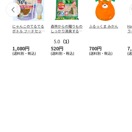
にゃんこのでるでる
森林からの贈りもの
ふるっくま みかん
Ha
ボトル フードセッ
しっかり消臭するひ
ラ
ト
のきの猫砂 7L
ー
5.0
（1）
1,080円
520円
700円
7
(送料別・税込)
(送料別・税込)
(送料別・税込)
(