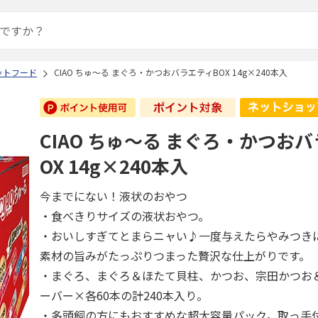
ットフード
CIAO ちゅ～る まぐろ・かつおバラエティBOX 14g×240本入
CIAO ちゅ～る まぐろ・かつお
OX 14g×240本入
今までにない！液状のおやつ
・食べきりサイズの液状おやつ。
・おいしすぎてとまらニャい♪一度与えたらやみつき
素材の旨みがたっぷりつまった贅沢な仕上がりです。
・まぐろ、まぐろ＆ほたて貝柱、かつお、宗田かつお
ーバー×各60本の計240本入り。
・多頭飼の方にもおすすめな超大容量パック。取っ手