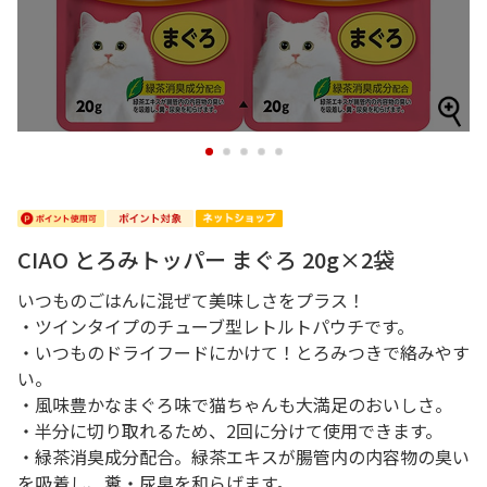
1
2
3
4
5
CIAO とろみトッパー まぐろ 20g×2袋
いつものごはんに混ぜて美味しさをプラス！
・ツインタイプのチューブ型レトルトパウチです。
・いつものドライフードにかけて！とろみつきで絡みやす
い。
・風味豊かなまぐろ味で猫ちゃんも大満足のおいしさ。
・半分に切り取れるため、2回に分けて使用できます。
・緑茶消臭成分配合。緑茶エキスが腸管内の内容物の臭い
を吸着し、糞・尿臭を和らげます。