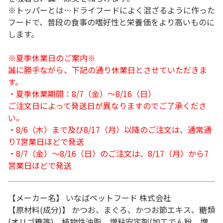
※トッパーとは…ドライフードによく混ざるように作った
フードで、普段の食事の嗜好性と栄養価をより高いものに
します。
※夏季休業日のご案内※
誠に勝手ながら、下記の通り休業日とさせていただきま
す。
・夏季休業期間：8/7（金）～8/16（日）
ご注文日によって発送日が異なりますのでご了承くださ
い。
・8/6（木）まで及び8/17（月）以降のご注文は、通常通
り7営業日ほどで発送
・8/7（金）～8/16（日）のご注文は、8/17（月）から7
営業日ほどで発送
【メーカー名】 いなばペットフード 株式会社
【原材料(成分)】 かつお、まぐろ、かつお節エキス、糖類
(オリゴ糖等)、植物性油脂、増粘安定剤(加工でん粉、増