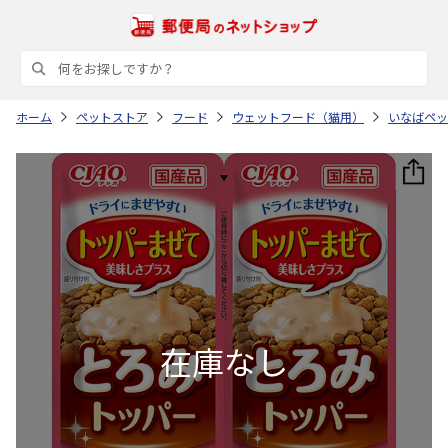
ホーム
ペットストア
フード
ウェットフード（猫用）
いなばペッ