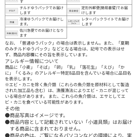
す
チルドゆうパックでお届け
定形外郵便(簡易書留)でお届
します
けします
冷凍ゆうパックでお届けし
レターパックライトでお届け
ます。
します
佐川急便でのお届けとなり
ます
なお、「普通ゆうパック」の場合は表示しません。また、「夏期
のみチルドゆうパック」などとなる場合は、記号での表示はせ
ず、商品内容欄にその旨を表示しています。
アレルギー情報について
商品に「小麦」「そば」「卵」「乳」「落花生」「えび」「か
に」「くるみ」のアレルギー特定8品目を含んでいる場合に品目名
を表示します。
※エビ・カニを除く魚介類（これらの魚介類を原材料として製造
された加工品も含む）は、漁獲漁法によりエビ・カニが混じって
いる場合があります。 また、これらの魚介類は、エサとしてエ
ビ・カニを食べている可能性があります。
その他
商品写真はイメージです。
商品内容として記載されていない「小道具類」はお届け
する商品に含まれておりません。
商品の色は、ご覧になるパソコンなどの環境により、実