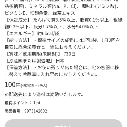
粘多糖類)、ミネラル類(Na、P、Cl)、調味料(アミノ酸)、
ビタミンE、紅麹色素、緑茶エキス
【保証成分】 たんぱく質3.5％以上、脂質0.1％以上、粗繊
維0.2％以下、灰分1.7％以下、水分94.0％以下
【エネルギー】 約6kcal/袋
【給与方法】 ・標準サイズの成猫には1回1袋、1日2回を
目安に総合栄養食と一緒にお与えください。
【賞味／使用期限(未開封)】 730日
【原産国または製造地】 日本
【保管方法】 ・お使い残りが出た場合は、他の容器に移
し替えて冷蔵庫に入れ早めにお与えください。
100
円
(送料別・税込)
※配送先により送料は変動いたします。
獲得ポイント： 1 pt
商品番号
9973142602