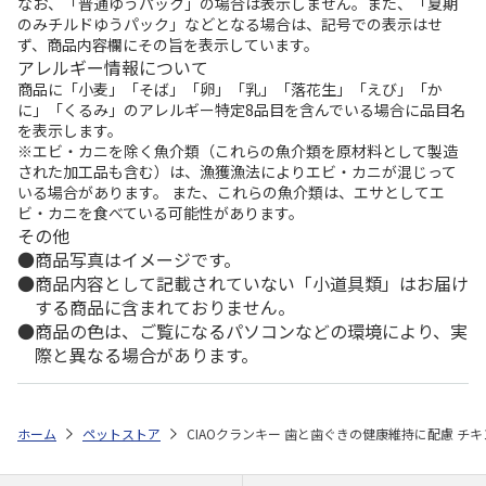
なお、「普通ゆうパック」の場合は表示しません。また、「夏期
のみチルドゆうパック」などとなる場合は、記号での表示はせ
ず、商品内容欄にその旨を表示しています。
アレルギー情報について
商品に「小麦」「そば」「卵」「乳」「落花生」「えび」「か
に」「くるみ」のアレルギー特定8品目を含んでいる場合に品目名
を表示します。
※エビ・カニを除く魚介類（これらの魚介類を原材料として製造
された加工品も含む）は、漁獲漁法によりエビ・カニが混じって
いる場合があります。 また、これらの魚介類は、エサとしてエ
ビ・カニを食べている可能性があります。
その他
商品写真はイメージです。
商品内容として記載されていない「小道具類」はお届け
する商品に含まれておりません。
商品の色は、ご覧になるパソコンなどの環境により、実
際と異なる場合があります。
ホーム
ペットストア
CIAOクランキー 歯と歯ぐきの健康維持に配慮 チキン