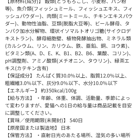
【原材料(成分)】 穀類(とうもろこし、小麦粉、パン粉
等)、魚介類(フィッシュミール、フィッシュエキス、フィ
ッシュパウダー)、肉類(ミートミール、チキンエキスパウ
ダー)、動物性油脂、豆類(脱脂大豆等)、ビール酵母、タ
ンパク加水分解物、環状イソマルトオリゴ糖(サイクロデ
キストラン)、酵母細胞壁、植物発酵抽出物、ミネラル類
(カルシウム、リン、カリウム、鉄、亜鉛、銅、ヨウ素)、
ビタミン類(A、D、E、K、B1、B2、B6、葉酸、コリン)、
pH調整剤、アミノ酸類(メチオニン、タウリン)、緑茶エ
キス(カテキン含有)
【保証成分】 たんぱく質30.0％以上、脂質12.0％以上、
粗繊維3.0％以下、灰分9.0％以下、水分10.0％以下
【エネルギー】 約350kcal/100g
【給与方法】 ・年齢、体重、体調、活動量、季節によっ
て変わりますが、愛猫への1日の給与量は商品記載を目安
に調整してください。
【賞味／使用期限(未開封)】 540日
【原産国または製造地】 日本
【保管方法】 ・直射日光のあたる場所、湿気の多い場所