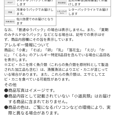
します
けします
冷凍ゆうパックでお届けし
レターパックライトでお届け
ます。
します
佐川急便でのお届けとなり
ます
なお、「普通ゆうパック」の場合は表示しません。また、「夏期
のみチルドゆうパック」などとなる場合は、記号での表示はせ
ず、商品内容欄にその旨を表示しています。
アレルギー情報について
商品に「小麦」「そば」「卵」「乳」「落花生」「えび」「か
に」「くるみ」のアレルギー特定8品目を含んでいる場合に品目名
を表示します。
※エビ・カニを除く魚介類（これらの魚介類を原材料として製造
された加工品も含む）は、漁獲漁法によりエビ・カニが混じって
いる場合があります。 また、これらの魚介類は、エサとしてエ
ビ・カニを食べている可能性があります。
その他
商品写真はイメージです。
商品内容として記載されていない「小道具類」はお届け
する商品に含まれておりません。
商品の色は、ご覧になるパソコンなどの環境により、実
際と異なる場合があります。