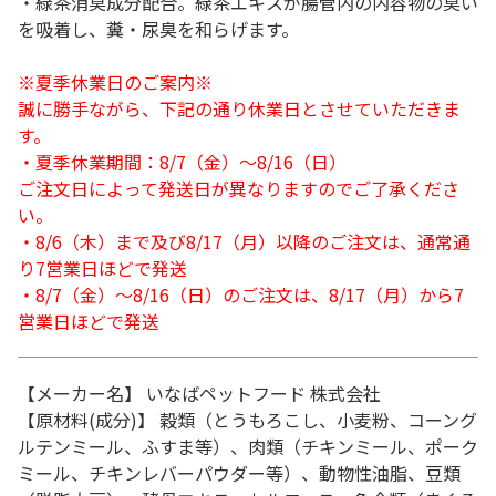
・緑茶消臭成分配合。緑茶エキスが腸管内の内容物の臭い
を吸着し、糞・尿臭を和らげます。
※夏季休業日のご案内※
誠に勝手ながら、下記の通り休業日とさせていただきま
す。
・夏季休業期間：8/7（金）～8/16（日）
ご注文日によって発送日が異なりますのでご了承くださ
い。
・8/6（木）まで及び8/17（月）以降のご注文は、通常通
り7営業日ほどで発送
・8/7（金）～8/16（日）のご注文は、8/17（月）から7
営業日ほどで発送
【メーカー名】 いなばペットフード 株式会社
【原材料(成分)】 穀類（とうもろこし、小麦粉、コーング
ルテンミール、ふすま等）、肉類（チキンミール、ポーク
ミール、チキンレバーパウダー等）、動物性油脂、豆類