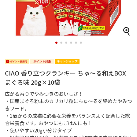
1
2
3
4
5
6
CIAO 香り立つクランキー ちゅ～る和えBOX
まぐろ味 20g×10袋
広がる香りでやみつきのおいしさ！
・国産まぐろ粉末のカリカリ粒にちゅ～るを絡めたやみつ
きフード。
・1歳からの成猫に必要な栄養をバランスよく配合した総
合栄養食です。おやつにもごはんにも！
・使いやすい20g小分けタイプ