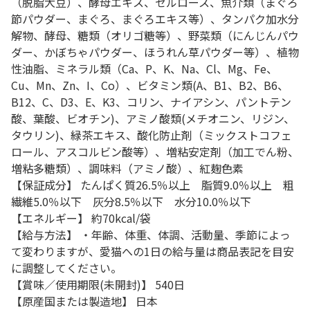
（脱脂大豆）、酵母エキス、セルロース、魚介類（まぐろ
節パウダー、まぐろ、まぐろエキス等）、タンパク加水分
解物、酵母、糖類（オリゴ糖等）、野菜類（にんじんパウ
ダー、かぼちゃパウダー、ほうれん草パウダー等）、植物
性油脂、ミネラル類（Ca、P、K、Na、Cl、Mg、Fe、
Cu、Mn、Zn、I、Co）、ビタミン類(A、B1、B2、B6、
B12、C、D3、E、K3、コリン、ナイアシン、パントテン
酸、葉酸、ビオチン)、アミノ酸類(メチオニン、リジン、
タウリン)、緑茶エキス、酸化防止剤（ミックストコフェ
ロール、アスコルビン酸等）、増粘安定剤（加工でん粉、
増粘多糖類）、調味料（アミノ酸）、紅麹色素
【保証成分】 たんぱく質26.5％以上 脂質9.0％以上 粗
繊維5.0％以下 灰分8.5％以下 水分10.0％以下
【エネルギー】 約70kcal/袋
【給与方法】 ・年齢、体重、体調、活動量、季節によっ
て変わりますが、愛猫への1日の給与量は商品表記を目安
に調整してください。
【賞味／使用期限(未開封)】 540日
【原産国または製造地】 日本