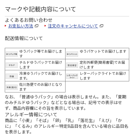
マークや記載内容について
よくあるお問い合わせ
お支払い方法
注文のキャンセルについて
配送情報について
ゆうパック等でお届けしま
ゆうパケットでお届けします
す
チルドゆうパックでお届け
定形外郵便(簡易書留)でお届
します
けします
冷凍ゆうパックでお届けし
レターパックライトでお届け
ます。
します
佐川急便でのお届けとなり
ます
なお、「普通ゆうパック」の場合は表示しません。また、「夏期
のみチルドゆうパック」などとなる場合は、記号での表示はせ
ず、商品内容欄にその旨を表示しています。
アレルギー情報について
商品に「小麦」「そば」「卵」「乳」「落花生」「えび」「か
に」「くるみ」のアレルギー特定8品目を含んでいる場合に品目名
を表示します。