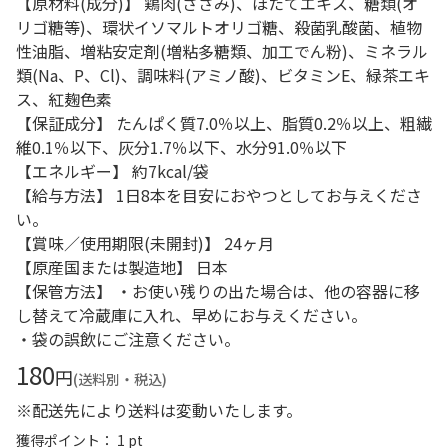
【原材料(成分)】 鶏肉(ささみ)、ほたてエキス、糖類(オ
リゴ糖等)、環状イソマルトオリゴ糖、殺菌乳酸菌、植物
性油脂、増粘安定剤(増粘多糖類、加工でん粉)、ミネラル
類(Na、P、Cl)、調味料(アミノ酸)、ビタミンE、緑茶エキ
ス、紅麹色素
【保証成分】 たんぱく質7.0％以上、脂質0.2％以上、粗繊
維0.1％以下、灰分1.7％以下、水分91.0％以下
【エネルギー】 約7kcal/袋
【給与方法】 1日8本を目安におやつとしてお与えくださ
い。
【賞味／使用期限(未開封)】 24ヶ月
【原産国または製造地】 日本
【保管方法】 ・お使い残りの出た場合は、他の容器に移
し替えて冷蔵庫に入れ、早めにお与えください。
・袋の誤飲にご注意ください。
180
円
(送料別・税込)
※配送先により送料は変動いたします。
獲得ポイント： 1 pt