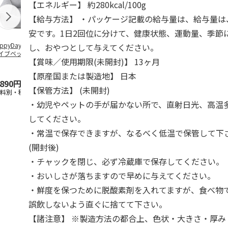
【エネルギー】 約280kcal/100g
【給与方法】 ・パッケージ記載の給与量は、給与量は
安です。1日2回位に分けて、健康状態、運動量、季節
ppyDays 2wayド
獣医師開発 ニオイ
デオトイレ 飛び散
無添加良品 
し、おやつとして与えてください。
イブベッド グレ
をとる砂専用 猫ト
らない消臭・抗菌サ
ムデンタルコ
【賞味／使用期限(未開封)】 13ヶ月
イレ ナチュラルグ
ンド 4L
ぐるぐるボー
レー
…
【原産国または製造地】 日本
,890円
1,550円
1,320円
470円
【保管方法】 (未開封)
送料別・税込)
(送料別・税込)
(送料別・税込)
(送料別・税込
・幼児やペットの手が届かない所で、直射日光、高温
してください。
・常温で保存できますが、なるべく低温で保管して下
(開封後)
・チャックを閉じ、必ず冷蔵庫で保存してください。
・おいしさが落ちますので早めに与えてください。
・鮮度を保つために脱酸素剤を入れてますが、食べ物
誤飲しないよう直ぐに捨てて下さい。
【諸注意】 ※製造方法の都合上、色状・大きさ・厚み