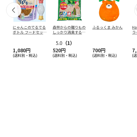
にゃんこのでるでる
森林からの贈りもの
ふるっくま みかん
Ha
ボトル フードセッ
しっかり消臭するひ
ラ
ト
のきの猫砂 7L
ー
5.0
（1）
1,080円
520円
700円
7
(送料別・税込)
(送料別・税込)
(送料別・税込)
(