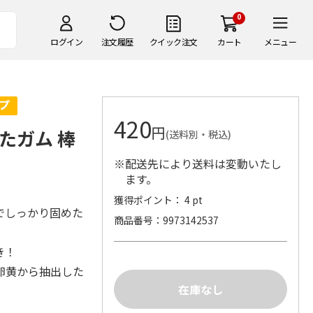
0
ログイン
注文履歴
クイック注文
カート
メニュー
420
円
たガム 棒
(送料別・税込)
※配送先により送料は変動いたし
ます。
獲得ポイント： 4 pt
でしっかり固めた
商品番号
9973142537
き！
卵黄から抽出した