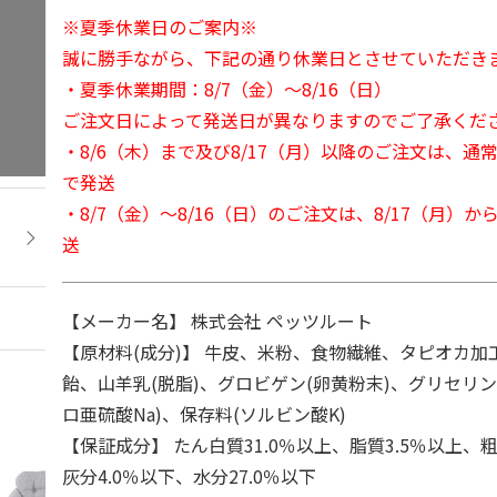
※夏季休業日のご案内※
誠に勝手ながら、下記の通り休業日とさせていただき
・夏季休業期間：8/7（金）～8/16（日）
ご注文日によって発送日が異なりますのでご了承くだ
・8/6（木）まで及び8/17（月）以降のご注文は、通
で発送
・8/7（金）～8/16（日）のご注文は、8/17（月）
送
【メーカー名】 株式会社 ペッツルート
【原材料(成分)】 牛皮、米粉、食物繊維、タピオカ加
飴、山羊乳(脱脂)、グロビゲン(卵黄粉末)、グリセリ
ロ亜硫酸Na)、保存料(ソルビン酸K)
【保証成分】 たん白質31.0％以上、脂質3.5％以上、粗
灰分4.0％以下、水分27.0％以下