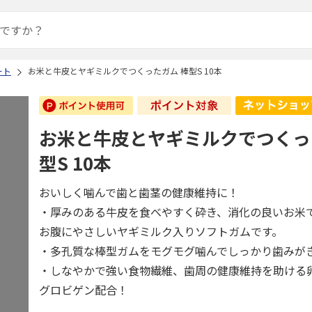
ート
お米と牛皮とヤギミルクでつくったガム 棒型S 10本
お米と牛皮とヤギミルクでつくっ
型S 10本
おいしく噛んで歯と歯茎の健康維持に！
・厚みのある牛皮を食べやすく砕き、消化の良いお米
お腹にやさしいヤギミルク入りソフトガムです。
・多孔質な棒型ガムをモグモグ噛んでしっかり歯みが
・しなやかで強い食物繊維、歯周の健康維持を助ける
グロビゲン配合！