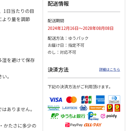
配送情報
、1日当たりの目
により量を調節
配送期間
カムカ
銀のスプーン パウ
ペット線香 虹のか
鈴虫の経木 3枚入
2024年12月16日～2028年08月08日
ーン
チ 健康に育つ子ね
なた フルーティフ
ン型 S
こ用 まぐろ・かつ
ローラルの香り
配送方法
ゆうパック
おに
…
お届け日
指定不可
120円
590円
100円
のし
対応不可
)
(送料別・税込)
(送料別・税込)
(送料別・税込)
多湿を避けて保存
決済方法
詳細はこちら
さい。
下記の決済方法がご利用頂けます。
ではありません。
・かたさに多少の