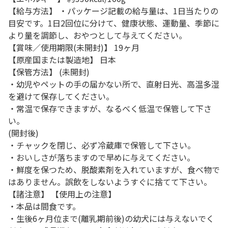
【給与方法】 ・パッケージ記載の給与量は、1日当たりの
目安です。1日2回位に分けて、健康状態、運動量、季節に
より量を調節し、おやつとして与えてください。
【賞味／使用期限(未開封)】 19ヶ月
【原産国または製造地】 日本
【保管方法】 (未開封)
・幼児やペットの手の届かない所で、直射日光、高温多湿
を避けて保存してください。
・常温で保存できますが、なるべく低温で保管して下さ
い。
(開封後)
・チャックを閉じ、必ず冷蔵庫で保管して下さい。
・おいしさが落ちますので早めに与えてください。
・鮮度を保つため、脱酸素剤を入れていますが、食べ物で
はありません。誤飲をしないようすぐに捨てて下さい。
【諸注意】 【使用上の注意】
・本品は間食です。
・生後6ヶ月位まで(離乳期前後)の幼犬には与えないでく