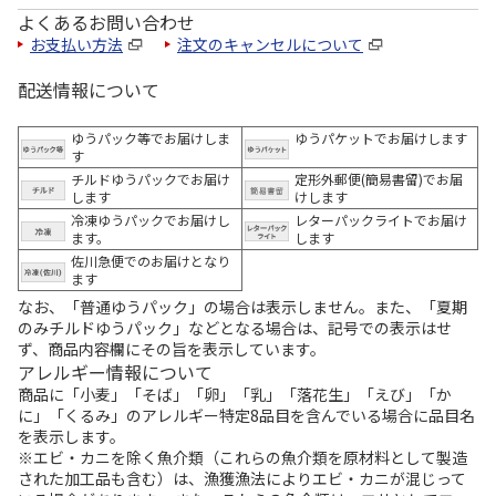
よくあるお問い合わせ
お支払い方法
注文のキャンセルについて
配送情報について
ゆうパック等でお届けしま
ゆうパケットでお届けします
す
チルドゆうパックでお届け
定形外郵便(簡易書留)でお届
します
けします
冷凍ゆうパックでお届けし
レターパックライトでお届け
ます。
します
佐川急便でのお届けとなり
ます
なお、「普通ゆうパック」の場合は表示しません。また、「夏期
のみチルドゆうパック」などとなる場合は、記号での表示はせ
ず、商品内容欄にその旨を表示しています。
アレルギー情報について
商品に「小麦」「そば」「卵」「乳」「落花生」「えび」「か
に」「くるみ」のアレルギー特定8品目を含んでいる場合に品目名
を表示します。
※エビ・カニを除く魚介類（これらの魚介類を原材料として製造
された加工品も含む）は、漁獲漁法によりエビ・カニが混じって