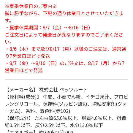
※夏季休業日のご案内※
誠に勝手ながら、下記の通り休業日とさせていただきま
す。
・夏季休業期間：8/7（金）～8/16（日）
ご注文日によって発送日が異なりますのでご了承くださ
い。
・8/6（木）まで及び8/17（月）以降のご注文は、通常通
り7営業日ほどで発送
・8/7（金）～8/16（日）のご注文は、8/17（月）から7
営業日ほどで発送
【メーカー名】 株式会社 ペッツルート
【原材料(成分)】 牛皮、小麦でん粉、イチゴ果汁、プロピ
レングリコール、保存料(ソルビン酸K)、増粘安定剤(グァ
ーガム)、香料、着色料(赤102)
【保証成分】 たん白質65.0％以上、脂質4.0％以上、粗繊
維0.5％以下、灰分2.5％以下、水分13.0％以下
【エネルギー】 約330kcal/100g