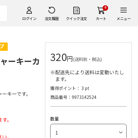
0
ログイン
注文履歴
クイック注文
カート
メニュー
320
円
ジャーキーカ
(送料別・税込)
※配送先により送料は変動いたし
ます。
獲得ポイント： 3 pt
ャーキーです。
商品番号
9973142524
数量
ます。
さい。