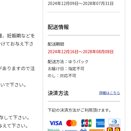
2024年12月09日～2028年07月31日
配送情報
カムカ
銀のスプーン パウ
ペット線香 虹のか
CIAO 香り立つクラ
ーン
チ 健康に育つ子ね
なた フルーティフ
ンキー ちゅ～る和
量、妊娠期などを
ン型 S
こ用 まぐろ・かつ
ローラルの香り
えBOX とりささ
…
おに
…
分けてお与え下さ
配送期間
120円
590円
380円
2024年12月16日～2028年08月08日
)
(送料別・税込)
(送料別・税込)
(送料別・税込)
配送方法
ゆうパック
がありますので注
お届け日
指定不可
のし
対応不可
ないで下さい。
決済方法
詳細はこちら
下記の決済方法がご利用頂けます。
存して下さい。
与えて下さい。