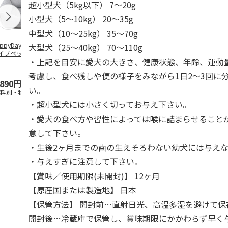
超小型犬（5kg以下） 7～20g
小型犬（5～10kg） 20～35g
中型犬（10～25kg） 35～70g
ppyDays 2wayド
獣医師開発 ニオイ
デオトイレ 飛び散
無添加良品 
大型犬（25～40kg） 70～110g
イブベッド グレ
をとる砂専用 猫ト
らない消臭・抗菌サ
ムデンタルコ
・上記を目安に愛犬の大きさ、健康状態、年齢、運動
イレ ナチュラルグ
ンド 4L
ぐるぐるボー
レー
…
考慮し、食べ残しや便の様子をみながら1日2～3回に
,890円
1,550円
1,320円
470円
い。
送料別・税込)
(送料別・税込)
(送料別・税込)
(送料別・税込
・超小型犬には小さく切ってお与え下さい。
・愛犬の食べ方や習性によっては喉に詰まらせること
意して下さい。
・生後2ヶ月までの歯の生えそろわない幼犬には与え
・与えすぎに注意して下さい。
【賞味／使用期限(未開封)】 12ヶ月
【原産国または製造地】 日本
【保管方法】 開封前…直射日光、高温多湿を避けて保
開封後…冷蔵庫で保管し、賞味期限にかかわらず早く