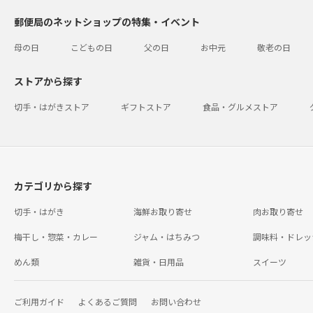
郵便局のネットショップの特集・イベント
母の日
こどもの日
父の日
お中元
敬老の日
ストアから探す
切手・はがきストア
ギフトストア
食品・グルメストア
カテゴリから探す
切手・はがき
海鮮お取り寄せ
肉お取り寄せ
梅干し・惣菜・カレー
ジャム・はちみつ
調味料・ドレッ
めん類
雑貨・日用品
スイーツ
ご利用ガイド
よくあるご質問
お問い合わせ