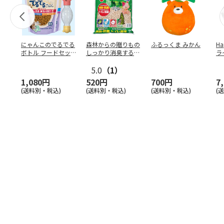
にゃんこのでるでる
森林からの贈りもの
ふるっくま みかん
Ha
ボトル フードセッ
しっかり消臭するひ
ラ
ト
のきの猫砂 7L
ー
5.0
（1）
1,080円
520円
700円
7
(送料別・税込)
(送料別・税込)
(送料別・税込)
(