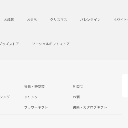
お歳暮
おせち
クリスマス
バレンタイン
ホワイト
グッズストア
ソーシャルギフトストア
果物・野菜等
乳製品
シング
ドリンク
お酒
フラワーギフト
書籍・カタログギフト