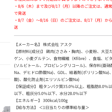
・8/6（木）まで及び8/17（月）以降のご注文は、通
で発送
・8/7（金）～8/16（日）のご注文は、8/17（月）
送
【メーカー名】 株式会社 アスク
【原材料(成分)】 鶏肉(ささみ・胸肉)、小麦粉、大
ゲン、小麦グルテン、食物繊維（Kfibre）、食塩、ビ
(ソルビトール、プロピレングリコール)、保存料(亜硝
Na、デヒドロ酢酸Na)、GDL、結着剤(ポリリン酸Na)
酸)、酸化防止剤(エリソルビン酸Na)
【保証成分】 粗タンパク質35.0％以上、粗脂肪8.0％以
以下、粗灰分5.0％以下、水分28.0％以下
【エネルギー】 300kcal/100g
【給与方法】 ＜1日当たりの標準給与量＞