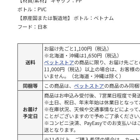
【材質/素材】 キャップ：PP
ボトル：PVC
【原産国または製造地】 ボトル：ベトナム
フード：日本
お届け先ごと1,100円（税込）
※北海道・沖縄は1,650円（税込）
送料
ペットストア
の商品に限り、お届け先ごと
11,000円（税込）以上の場合は、お客様
いません。（北海道・沖縄は除く）
同梱等
この商品は、
ペットストア
の商品のみ同梱
商品はお申込み受付後、7営業日程度で発
※土日、祝日、年末年始は休業日となって
お届け
※在庫状況、天候や交通事情などによって
予定日
ことがございますので予めご了承ください
※コンビニ決済、PayEasyでのお支払い
送となります。
※11点以上、ご購入希望の場合は、カート