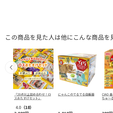
この商品を見た人は他にこんな商品を
「20点以上詰め合わせ！ロ
にゃんこのでるでる自飯器
CIAO
スおたすけセット」
ちゅ～る
…
4.0
（18）