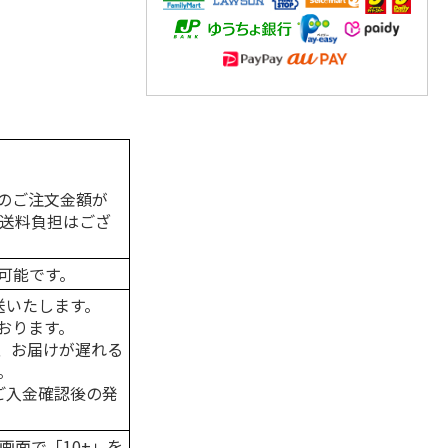
のご注文金額が
の送料負担はござ
可能です。
送いたします。
おります。
、お届けが遅れる
。
はご入金確認後の発
画面で「10+」を