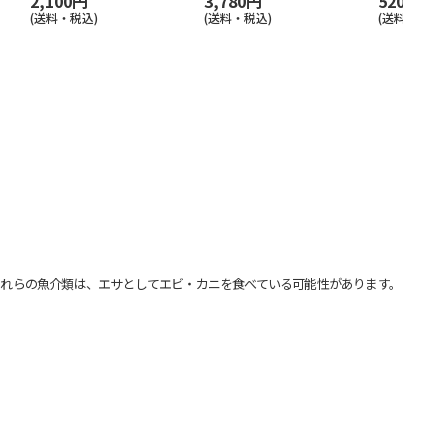
2,100円
3,780円
520円
(送料・税込)
(送料・税込)
(送料別・税込
れらの魚介類は、エサとしてエビ・カニを食べている可能性があります。