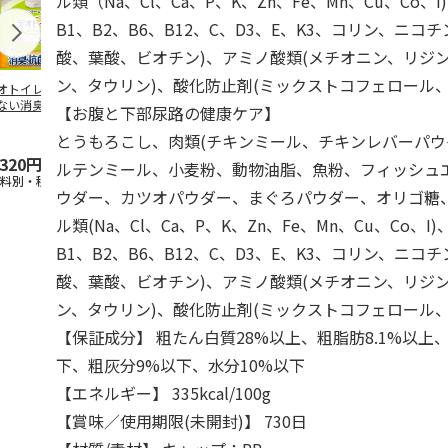
ル類（Na、Cl、Ca、P、K、Zn、Fe、Mn、Cu、Co、
B1、B2、B6、B12、C、D3、E、K3、コリン、ニ
酸、葉酸、ビオチン)、アミノ酸類(メチオニン、リジ
ン、タウリン)、酸化防止剤(ミックストコフェロール、
オトイレ 飛び散
獣医師開発 ニオイ
無添加良品 カムカ
銀のスプーン
ない消臭・抗菌サ
をとる砂専用 猫ト
ムデンタルコーン
チ 健康に育
【お腹と下部尿路の健康ケア】
 4L
イレ ナチュラルグ
ぐるぐるボーン型 S
こ用 まぐろ
レー
…
おに
…
とうもろこし、肉類(チキンミール、チキンレバーパウ
,320円
1,550円
470円
120円
ルテンミール、小麦粉、動物油脂、魚粉、フィッシュ
送料別・税込)
(送料別・税込)
(送料別・税込)
(送料別・税込
ウダー、カツオパウダー、まぐろパウダー、オリゴ糖
ル類(Na、Cl、Ca、P、K、Zn、Fe、Mn、Cu、Co、I
B1、B2、B6、B12、C、D3、E、K3、コリン、ニ
酸、葉酸、ビオチン)、アミノ酸類(メチオニン、リジ
ン、タウリン)、酸化防止剤(ミックストコフェロール、
【保証成分】 粗たん白質28%以上、粗脂肪8.1%以上、
下、粗灰分9%以下、水分10%以下
【エネルギー】 335kcal/100g
【賞味／使用期限(未開封)】 730日