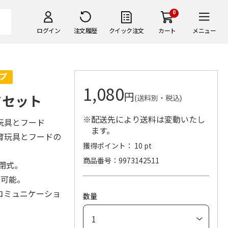
0
ログイン
注文履歴
クイック注文
カート
メニュー
1,080
円
ドセット
(送料別・税込)
※配送先により送料は変動いたし
玩具とフード
ます。
育玩具とフードの
獲得ポイント： 10 pt
商品番号
9973142511
閉式。
節可能。
コミュニケーショ
数量