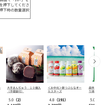
を押下してくださ
押下時の数量選択
レ
大手まんぢゅう １０個入
＜お中元＞新つぶらなオー
森林からの贈
（手提袋付）
ルスターズ
り消臭するひ
5.0
（2）
4.8
（191）
5.0
（1）