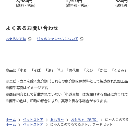
3,980円
1,910円
380円
(送料・税込)
(送料別・税込)
(送料別
よくあるお問い合わせ
お支払い方法
注文のキャンセルについて
商品に「小麦」「そば」「卵」「乳」「落花生」「えび」「かに」「くるみ」
※エビ・カニを除く魚介類（これらの魚介類を原材料として製造された加工品
※商品写真はイメージです。
※商品内容として記載されていない「小道具類」はお届けする商品に含まれて
※商品の色は、印刷の都合により、実際と異なる場合があります。
ホーム
ペットストア
おもちゃ
おもちゃ（猫用）
にゃんこので
ホーム
ペットストア
にゃんこのでるでるボトル フードセット