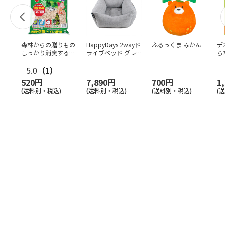
森林からの贈りもの
HappyDays 2wayド
ふるっくま みかん
デ
しっかり消臭するひ
ライブベッド グレ
ら
のきの猫砂 7L
ー
ンド
5.0
（1）
520円
7,890円
700円
1
(送料別・税込)
(送料別・税込)
(送料別・税込)
(