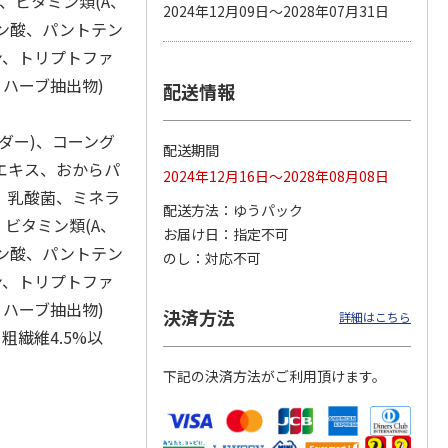
I)、ビタミン類(A、
2024年12月09日～2028年07月31日
コチン酸、パントテン
ン、トリプトファ
ハーブ抽出物)
配送情報
 パウ
ペット線香 虹のか
CIAO 香り立つクラ
鈴虫の経木 3枚入
つ子ね
なた フルーティフ
ンキー ちゅ～る和
・かつ
ローラルの香り
えBOX とりささ
…
ダー)、コーング
配送期間
590円
380円
100円
エキス、おからパ
2024年12月16日～2028年08月08日
)
(送料別・税込)
(送料別・税込)
(送料別・税込)
、乳酸菌、ミネラ
配送方法
ゆうパック
)、ビタミン類(A、
お届け日
指定不可
コチン酸、パントテン
のし
対応不可
ン、トリプトファ
ハーブ抽出物)
決済方法
詳細はこちら
粗繊維4.5%以
下記の決済方法がご利用頂けます。