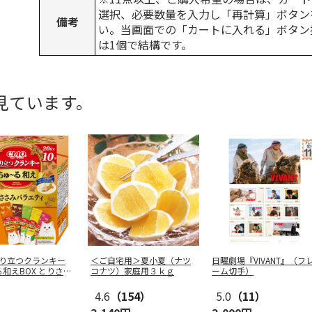
選択、必要数量を入力し「再計算」ボタン
備考
い。当画面での「カートに入れる」ボタン
は1個で結構です。
見ています。
 香り立つクランキー
＜ご自宅用＞夏小夏（ナツ
日曜劇場『VIVANT』（フ
和えBOX とりささ
コナツ）家庭用３ｋｇ
ーム切手）
4.6
（154）
5.0
（11）