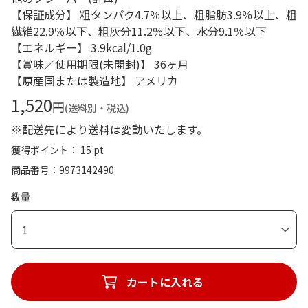
【保証成分】 粗タンパク4.7％以上、粗脂肪3.9％以上、粗
繊維22.9％以下、粗灰分11.2％以下、水分9.1％以下
【エネルギー】 3.9kcal/1.0g
【賞味／使用期限(未開封)】 36ヶ月
【原産国または製造地】 アメリカ
1,520
円
(送料別・税込)
※配送先により送料は変動いたします。
獲得ポイント： 15 pt
商品番号
9973142490
数量
1
カートに入れる