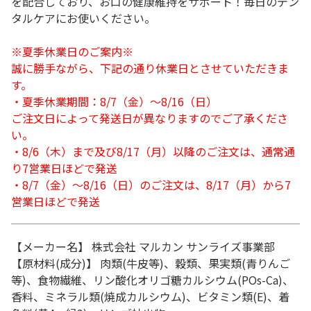
を配合しており、お口の健康維持をサポート！毎日のデン
タルケアにお使いください。
※夏季休業日のご案内※
誠に勝手ながら、下記の通り休業日とさせていただきま
す。
・夏季休業期間：8/7（金）～8/16（日）
ご注文日によって発送日が異なりますのでご了承くださ
い。
・8/6（木）まで及び8/17（月）以降のご注文は、通常通
り7営業日ほどで発送
・8/7（金）～8/16（日）のご注文は、8/17（月）から7
営業日ほどで発送
【メーカー名】 株式会社 マルカン サンライズ事業部
【原材料(成分)】 肉類(牛皮等)、穀類、果実類(青りんご
等)、食物繊維、リン酸化オリゴ糖カルシウム(POs-Ca)、
香料、ミネラル類(焼成カルシウム)、ビタミン類(E)、着