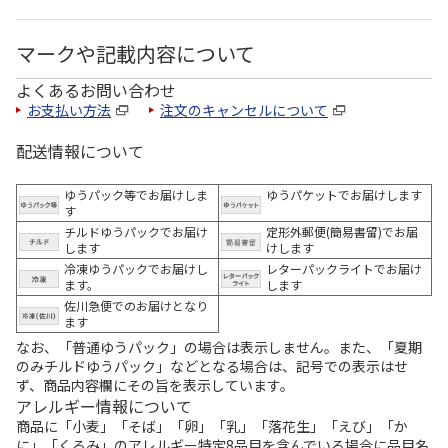
マークや記載内容について
よくあるお問い合わせ
お支払い方法
注文のキャンセルについて
配送情報について
ゆうパック等でお届けしま
ゆうパケットでお届けします
す
チルドゆうパックでお届け
定形外郵便(簡易書留)でお届
します
けします
冷凍ゆうパックでお届けし
レターパックライトでお届け
ます。
します
佐川急便でのお届けとなり
ます
なお、「普通ゆうパック」の場合は表示しません。また、「夏期
のみチルドゆうパック」などとなる場合は、記号での表示はせ
ず、商品内容欄にその旨を表示しています。
アレルギー情報について
商品に「小麦」「そば」「卵」「乳」「落花生」「えび」「か
に」「くるみ」のアレルギー特定8品目を含んでいる場合に品目名