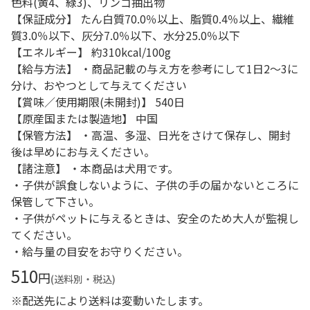
色料(黄4、緑3)、リンゴ抽出物
【保証成分】 たん白質70.0％以上、脂質0.4％以上、繊維
質3.0％以下、灰分7.0％以下、水分25.0％以下
【エネルギー】 約310kcal/100g
【給与方法】 ・商品記載の与え方を参考にして1日2～3に
分け、おやつとして与えてください
【賞味／使用期限(未開封)】 540日
【原産国または製造地】 中国
【保管方法】 ・高温、多湿、日光をさけて保存し、開封
後は早めにお与えください。
【諸注意】 ・本商品は犬用です。
・子供が誤食しないように、子供の手の届かないところに
保管して下さい。
・子供がペットに与えるときは、安全のため大人が監視し
てください。
・給与量の目安をお守りください。
510
円
(送料別・税込)
※配送先により送料は変動いたします。