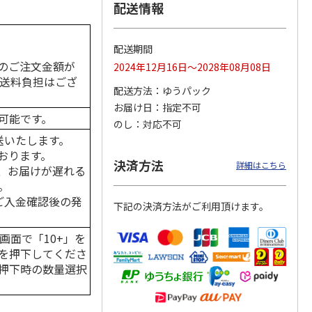
配送情報
配送期間
カムカ
銀のスプーン パウ
ペット線香 虹のか
CIAO 香り立つクラ
のご注文金額が
2024年12月16日～2028年08月08日
ーン
チ 健康に育つ子ね
なた フルーティフ
ンキー ちゅ～る和
の送料負担はござ
ン型 S
こ用 まぐろ・かつ
ローラルの香り
えBOX とりささ
…
配送方法
ゆうパック
おに
…
お届け日
指定不可
120円
590円
380円
可能です。
のし
対応不可
)
(送料別・税込)
(送料別・税込)
(送料別・税込)
送いたします。
おります。
決済方法
詳細はこちら
、お届けが遅れる
。
はご入金確認後の発
下記の決済方法がご利用頂けます。
画面で「10+」を
を押下してくださ
押下時の数量選択