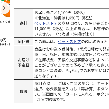
お届け先ごと1,100円（税込）
※北海道・沖縄は1,650円（税込）
るっくま みかん
デオトイレ 飛び散
獣医師開発 ニオイ
無添加良品 
送料
ペットストア
の商品に限り、お届け先ごと
らない消臭・抗菌サ
をとる砂専用 猫ト
ムデンタルコ
11,000円（税込）以上の場合は、お客様
ンド 4L
イレ ナチュラルグ
ぐるぐるボー
いません。（北海道・沖縄は除く）
レー
…
00円
1,320円
1,550円
470円
同梱等
この商品は、
ペットストア
の商品のみ同梱
送料別・税込)
(送料別・税込)
(送料別・税込)
(送料別・税込
商品はお申込み受付後、7営業日程度で発
※土日、祝日、年末年始は休業日となって
お届け
※在庫状況、天候や交通事情などによって
予定日
ことがございますので予めご了承ください
※コンビニ決済、PayEasyでのお支払い
送となります。
※11点以上、ご購入希望の場合は、カート
選択、必要数量を入力し「再計算」ボタン
備考
い。当画面での「カートに入れる」ボタン
は1個で結構です。