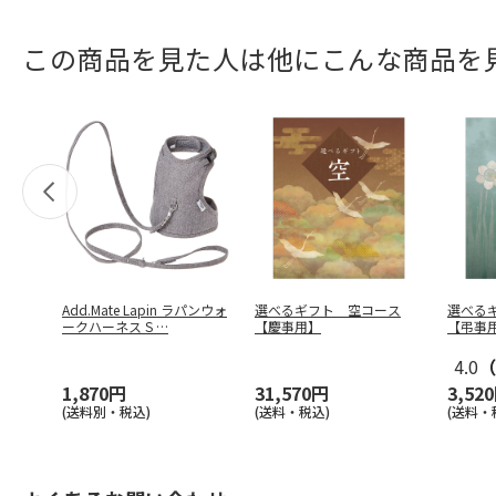
この商品を見た人は他にこんな商品を
Add.Mate Lapin ラパンウォ
選べるギフト 空コース
選べる
ークハーネス S
…
【慶事用】
【弔事
4.0
（
1,870円
31,570円
3,52
(送料別・税込)
(送料・税込)
(送料・