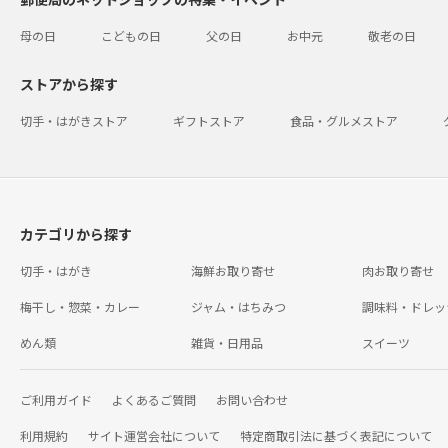
母の日
こどもの日
父の日
お中元
敬老の日
ストアから探す
切手・はがきストア
ギフトストア
食品・グルメストア
カテゴリから探す
切手・はがき
海鮮お取り寄せ
肉お取り寄せ
梅干し・惣菜・カレー
ジャム・はちみつ
調味料・ドレッ
めん類
雑貨・日用品
スイーツ
ご利用ガイド
よくあるご質問
お問い合わせ
利用規約
サイト運営会社について
特定商取引法に基づく表記について