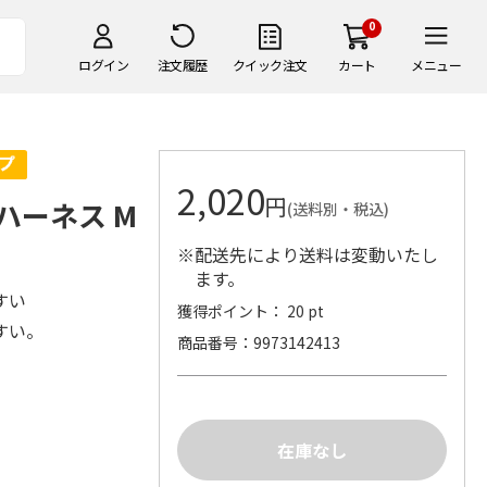
0
ログイン
注文履歴
クイック注文
カート
メニュー
2,020
円
クハーネス M
(送料別・税込)
※配送先により送料は変動いたし
ます。
すい
獲得ポイント： 20 pt
すい。
商品番号
9973142413