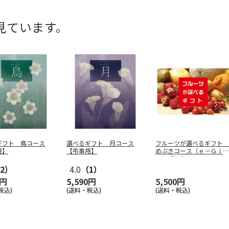
見ています。
ギフト 鳥コース
選べるギフト 月コース
フルーツが選べるギフト
用】
【弔事用】
めぶきコース（ｅ－Ｇｉｆ
ｔ）【弔事
…
2）
4.0
（1）
0円
5,590円
5,500円
税込)
(送料・税込)
(送料・税込)