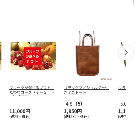
フルーツが選べるギフト
リラックマ／ショルダー付
リラックマ
たわわコース（ｅ－Ｇｉｆ
きミニトート
ｔ）【弔事
…
4.8
（5）
5.0
（6）
11,000円
1,950円
1,100円
(送料・税込)
(送料別・税込)
(送料別・税込