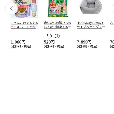
にゃんこのでるでる
森林からの贈りもの
HappyDays 2wayド
ふ
ボトル フードセッ
しっかり消臭するひ
ライブベッド グレ
ト
のきの猫砂 7L
ー
5.0
（1）
1,080円
520円
7,890円
7
(送料別・税込)
(送料別・税込)
(送料別・税込)
(