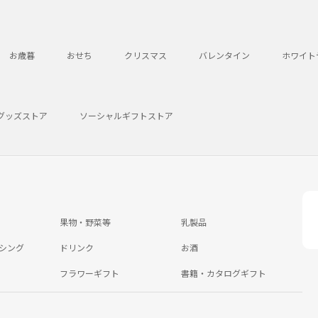
お歳暮
おせち
クリスマス
バレンタイン
ホワイト
グッズストア
ソーシャルギフトストア
果物・野菜等
乳製品
シング
ドリンク
お酒
フラワーギフト
書籍・カタログギフト