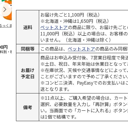
お届け先ごと1,100円（税込）
※北海道・沖縄は1,650円（税込）
るっくま みかん
デオトイレ 飛び散
獣医師開発 ニオイ
無添加良品 
送料
ペットストア
の商品に限り、お届け先ごと
らない消臭・抗菌サ
をとる砂専用 猫ト
ムデンタルコ
11,000円（税込）以上の場合は、お客様
ンド 4L
イレ ナチュラルグ
ぐるぐるボー
いません。（北海道・沖縄は除く）
レー
…
00円
1,320円
1,550円
470円
同梱等
この商品は、
ペットストア
の商品のみ同梱
送料別・税込)
(送料別・税込)
(送料別・税込)
(送料別・税込
商品はお申込み受付後、7営業日程度で発
※土日、祝日、年末年始は休業日となって
お届け
※在庫状況、天候や交通事情などによって
予定日
ことがございますので予めご了承ください
※コンビニ決済、PayEasyでのお支払い
送となります。
※11点以上、ご購入希望の場合は、カート
選択、必要数量を入力し「再計算」ボタン
備考
い。当画面での「カートに入れる」ボタン
は1個で結構です。