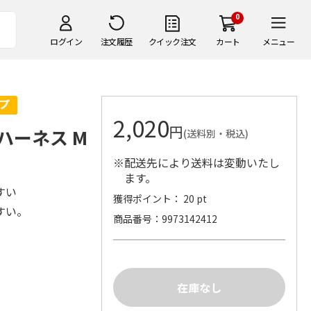
0
ログイン
注文履歴
クイック注文
カート
メニュー
2,020
円
クハーネス M
(送料別・税込)
※配送先により送料は変動いたし
ます。
すい
獲得ポイント： 20 pt
すい。
商品番号
9973142412