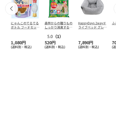
にゃんこのでるでる
森林からの贈りもの
HappyDays 2wayド
ふ
ボトル フードセッ
しっかり消臭するひ
ライブベッド グレ
ト
のきの猫砂 7L
ー
5.0
（1）
1,080円
520円
7,890円
7
(送料別・税込)
(送料別・税込)
(送料別・税込)
(