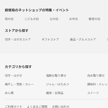
郵便局のネットショップの特集・イベント
母の日
こどもの日
父の日
お中元
敬老の日
ストアから探す
切手・はがきストア
ギフトストア
食品・グルメストア
カテゴリから探す
切手・はがき
海鮮お取り寄せ
肉お取り寄せ
梅干し・惣菜・カレー
ジャム・はちみつ
調味料・ドレッ
めん類
雑貨・日用品
スイーツ
ご利用ガイド
よくあるご質問
お問い合わせ