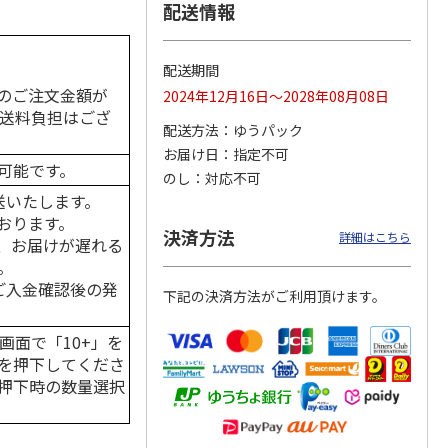
配送情報
配送期間
カムカ
銀のスプーン パウ
ペット線香 虹のか
CIAO 香り立つクラ
のご注文金額が
2024年12月16日～2028年08月08日
ーン
チ 健康に育つ子ね
なた フルーティフ
ンキー ちゅ～る和
の送料負担はござ
ン型 S
こ用 まぐろ・かつ
ローラルの香り
えBOX とりささ
…
配送方法
ゆうパック
おに
…
お届け日
指定不可
120円
590円
380円
可能です。
のし
対応不可
)
(送料別・税込)
(送料別・税込)
(送料別・税込)
送いたします。
おります。
決済方法
詳細はこちら
、お届けが遅れる
。
はご入金確認後の発
下記の決済方法がご利用頂けます。
画面で「10+」を
を押下してくださ
押下時の数量選択