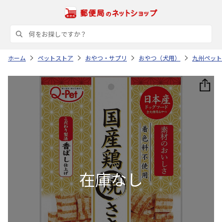
ホーム
ペットストア
おやつ・サプリ
おやつ（犬用）
九州ペット