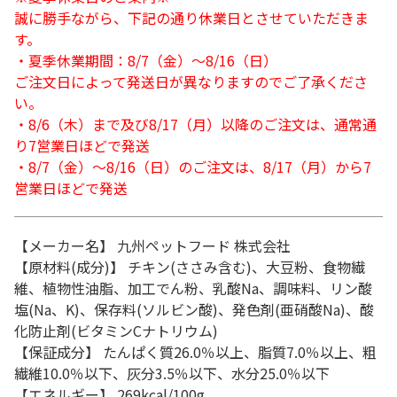
誠に勝手ながら、下記の通り休業日とさせていただきま
す。
・夏季休業期間：8/7（金）～8/16（日）
ご注文日によって発送日が異なりますのでご了承くださ
い。
・8/6（木）まで及び8/17（月）以降のご注文は、通常通
り7営業日ほどで発送
・8/7（金）～8/16（日）のご注文は、8/17（月）から7
営業日ほどで発送
【メーカー名】 九州ペットフード 株式会社
【原材料(成分)】 チキン(ささみ含む)、大豆粉、食物繊
維、植物性油脂、加工でん粉、乳酸Na、調味料、リン酸
塩(Na、K)、保存料(ソルビン酸)、発色剤(亜硝酸Na)、酸
化防止剤(ビタミンCナトリウム)
【保証成分】 たんぱく質26.0％以上、脂質7.0％以上、粗
繊維10.0％以下、灰分3.5％以下、水分25.0％以下
【エネルギー】 269kcal/100g