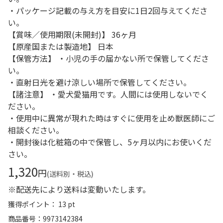
・パッケージ記載の与え方を目安に1日2回与えてくださ
い。
【賞味／使用期限(未開封)】 36ヶ月
【原産国または製造地】 日本
【保管方法】 ・小児の手の届かない所で保管してくださ
い。
・直射日光を避け涼しい場所で保管してください。
【諸注意】 ・愛犬愛猫用です。人間には使用しないでく
ださい。
・使用中に異常が現れた時はすぐに使用を止め獣医師にご
相談ください。
・開封後は化粧箱の中で保管し、5ヶ月以内にお使いくだ
さい。
1,320
円
(送料別・税込)
※配送先により送料は変動いたします。
獲得ポイント： 13 pt
商品番号
9973142384