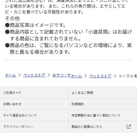
された加工品も含む）は、漁獲漁法によりエビ・カニが混じって
いる場合があります。 また、これらの魚介類は、エサとしてエ
ビ・カニを食べている可能性があります。
その他
商品写真はイメージです。
商品内容として記載されていない「小道具類」はお届け
する商品に含まれておりません。
商品の色は、ご覧になるパソコンなどの環境により、実
際と異なる場合があります。
ホーム
ペットストア
おやつ・サプリ
飲料・サプリ（猫用）
トー
ホーム
ペットストア
トーラス 転
ご利用ガイド
よくあるご質問
お問い合わせ
利用規約
サイト運営会社について
特定商取引法に基づく表記について
プライバシーポリシー
商品のご提案はこちら