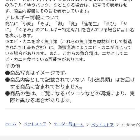
のみチルドゆうパック」などとなる場合は、記号での表示はせ
ず、商品内容欄にその旨を表示しています。
アレルギー情報について
商品に「小麦」「そば」「卵」「乳」「落花生」「えび」「か
に」「くるみ」のアレルギー特定8品目を含んでいる場合に品目名
を表示します。
※エビ・カニを除く魚介類（これらの魚介類を原材料として製造
された加工品も含む）は、漁獲漁法によりエビ・カニが混じって
いる場合があります。 また、これらの魚介類は、エサとしてエ
ビ・カニを食べている可能性があります。
その他
商品写真はイメージです。
商品内容として記載されていない「小道具類」はお届け
する商品に含まれておりません。
商品の色は、ご覧になるパソコンなどの環境により、実
際と異なる場合があります。
ホーム
ペットストア
ケージ・飼育その他用品
療養・介護ケア用品
ホーム
ペットストア
zutton