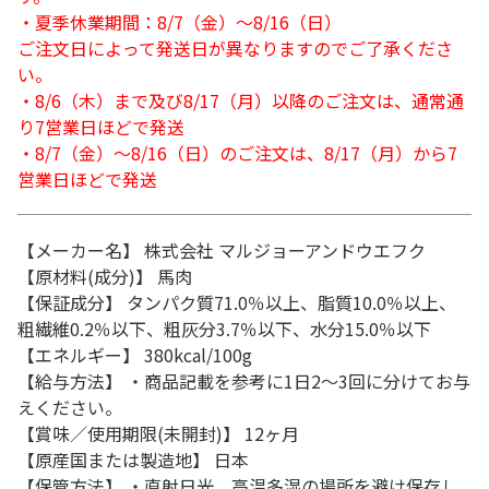
・夏季休業期間：8/7（金）～8/16（日）
ご注文日によって発送日が異なりますのでご了承くださ
い。
・8/6（木）まで及び8/17（月）以降のご注文は、通常通
り7営業日ほどで発送
・8/7（金）～8/16（日）のご注文は、8/17（月）から7
営業日ほどで発送
【メーカー名】 株式会社 マルジョーアンドウエフク
【原材料(成分)】 馬肉
【保証成分】 タンパク質71.0％以上、脂質10.0％以上、
粗繊維0.2％以下、粗灰分3.7％以下、水分15.0％以下
【エネルギー】 380kcal/100g
【給与方法】 ・商品記載を参考に1日2～3回に分けてお与
えください。
【賞味／使用期限(未開封)】 12ヶ月
【原産国または製造地】 日本
【保管方法】 ・直射日光、高温多湿の場所を避け保存し