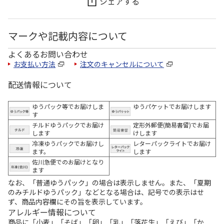
シェアする
マークや記載内容について
よくあるお問い合わせ
お支払い方法
注文のキャンセルについて
配送情報について
ゆうパック等でお届けしま
ゆうパケットでお届けします
す
チルドゆうパックでお届け
定形外郵便(簡易書留)でお届
します
けします
冷凍ゆうパックでお届けし
レターパックライトでお届け
ます。
します
佐川急便でのお届けとなり
ます
なお、「普通ゆうパック」の場合は表示しません。また、「夏期
のみチルドゆうパック」などとなる場合は、記号での表示はせ
ず、商品内容欄にその旨を表示しています。
アレルギー情報について
商品に「小麦」「そば」「卵」「乳」「落花生」「えび」「か