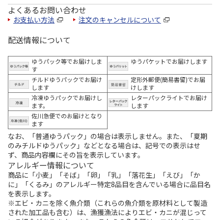
よくあるお問い合わせ
お支払い方法
注文のキャンセルについて
配送情報について
ゆうパック等でお届けしま
ゆうパケットでお届けします
す
チルドゆうパックでお届け
定形外郵便(簡易書留)でお届
します
けします
冷凍ゆうパックでお届けし
レターパックライトでお届け
ます。
します
佐川急便でのお届けとなり
ます
なお、「普通ゆうパック」の場合は表示しません。また、「夏期
のみチルドゆうパック」などとなる場合は、記号での表示はせ
ず、商品内容欄にその旨を表示しています。
アレルギー情報について
商品に「小麦」「そば」「卵」「乳」「落花生」「えび」「か
に」「くるみ」のアレルギー特定8品目を含んでいる場合に品目名
を表示します。
※エビ・カニを除く魚介類（これらの魚介類を原材料として製造
された加工品も含む）は、漁獲漁法によりエビ・カニが混じって