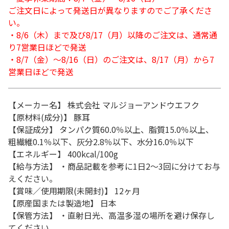
ご注文日によって発送日が異なりますのでご了承くださ
い。
・8/6（木）まで及び8/17（月）以降のご注文は、通常通
り7営業日ほどで発送
・8/7（金）～8/16（日）のご注文は、8/17（月）から7
営業日ほどで発送
【メーカー名】 株式会社 マルジョーアンドウエフク
【原材料(成分)】 豚耳
【保証成分】 タンパク質60.0％以上、脂質15.0％以上、
粗繊維0.1％以下、灰分2.8％以下、水分16.0％以下
【エネルギー】 400kcal/100g
【給与方法】 ・商品記載を参考に1日2～3回に分けてお与
えください。
【賞味／使用期限(未開封)】 12ヶ月
【原産国または製造地】 日本
【保管方法】 ・直射日光、高温多湿の場所を避け保存し
てください。