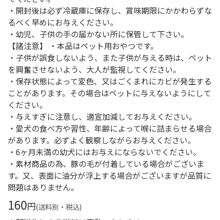
・開封後は必ず冷蔵庫に保存し、賞味期限にかかわらずな
るべく早めにお与えください。
・幼児、子供の手の届かない所に保管して下さい。
【諸注意】 ・本品はペット用おやつです。
・子供が誤食しないよう、また子供が与える時は、ペット
を興奮させないよう、大人が監視してください。
・保存状態によって変色、又はごくまれにカビが発生する
ことがあります。その場合はペットに与えないようにして
ください。
・与えすぎに注意し、適宣加減してお与えください。
・愛犬の食べ方や習性、年齢によって喉に詰まらせる場合
があります。必ずよく観察しながらお与えください。
・6ヶ月未満の幼犬にはお与えにならないでください。
・素材商品の為、豚の毛が付着している場合がございま
す。又、表面に油分が浮上する場合がございますが品質に
問題はありません。
160
円
(送料別・税込)