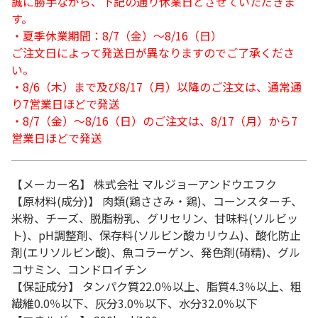
誠に勝手ながら、下記の通り休業日とさせていただきま
す。
・夏季休業期間：8/7（金）～8/16（日）
ご注文日によって発送日が異なりますのでご了承くださ
い。
・8/6（木）まで及び8/17（月）以降のご注文は、通常通
り7営業日ほどで発送
・8/7（金）～8/16（日）のご注文は、8/17（月）から7
営業日ほどで発送
【メーカー名】 株式会社 マルジョーアンドウエフク
【原材料(成分)】 肉類(鶏ささみ・鶏)、コーンスターチ、
米粉、チーズ、脱脂粉乳、グリセリン、甘味料(ソルビッ
ト)、pH調整剤、保存料(ソルビン酸カリウム)、酸化防止
剤(エリソルビン酸)、魚コラーゲン、発色剤(硝精)、グル
コサミン、コンドロイチン
【保証成分】 タンパク質22.0％以上、脂質4.3％以上、粗
繊維0.0％以下、灰分3.0％以下、水分32.0％以下