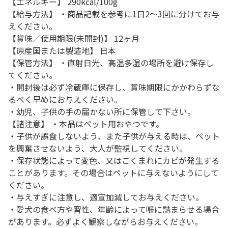
【エネルギー】 290kcal/100g
【給与方法】 ・商品記載を参考に1日2～3回に分けてお与
えください。
【賞味／使用期限(未開封)】 12ヶ月
【原産国または製造地】 日本
【保管方法】 ・直射日光、高温多湿の場所を避け保存し
てください。
・開封後は必ず冷蔵庫に保存し、賞味期限にかかわらずな
るべく早めにお与えください。
・幼児、子供の手の届かない所に保管して下さい。
【諸注意】 ・本品はペット用おやつです。
・子供が誤食しないよう、また子供が与える時は、ペット
を興奮させないよう、大人が監視してください。
・保存状態によって変色、又はごくまれにカビが発生する
ことがあります。その場合はペットに与えないようにして
ください。
・与えすぎに注意し、適宣加減してお与えください。
・愛犬の食べ方や習性、年齢によって喉に詰まらせる場合
があります。必ずよく観察しながらお与えください。