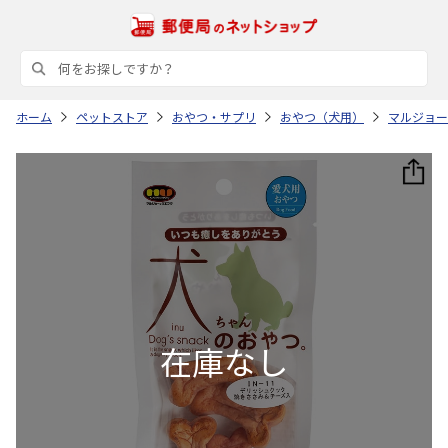
ホーム
ペットストア
おやつ・サプリ
おやつ（犬用）
マルジョー