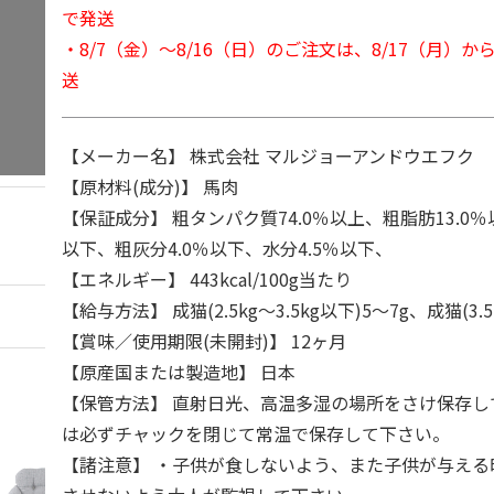
で発送
・8/7（金）～8/16（日）のご注文は、8/17（月）
送
【メーカー名】 株式会社 マルジョーアンドウエフク
【原材料(成分)】 馬肉
【保証成分】 粗タンパク質74.0％以上、粗脂肪13.0％
以下、粗灰分4.0％以下、水分4.5％以下、
【エネルギー】 443kcal/100g当たり
【給与方法】 成猫(2.5kg～3.5kg以下)5～7g、成猫(3.5k
【賞味／使用期限(未開封)】 12ヶ月
【原産国または製造地】 日本
【保管方法】 直射日光、高温多湿の場所をさけ保存し
は必ずチャックを閉じて常温で保存して下さい。
【諸注意】 ・子供が食しないよう、また子供が与える