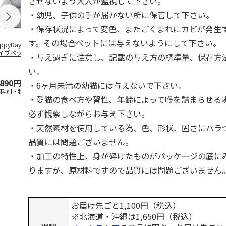
させないよう大人が監視して下さい。
・幼児、子供の手が届かない所に保管して下さい。
・保存状況によって変色、またごくまれにカビが発生
す。その場合ペットには与えないようにして下さい。
ppyDays 2wayド
獣医師開発 ニオイ
デオトイレ 飛び散
無添加良品 
イブベッド グレ
をとる砂専用 猫ト
らない消臭・抗菌サ
ムデンタルコ
・与え過ぎに注意し、記載の与え方の標準量、保存方
イレ ナチュラルグ
ンド 4L
ぐるぐるボー
レー
…
い。
,890円
1,550円
1,320円
470円
・6ヶ月未満の幼猫には与えないで下さい。
送料別・税込)
(送料別・税込)
(送料別・税込)
(送料別・税込
・愛猫の食べ方や習性、年齢によって喉を詰まらせる
必ず観察しながらお与え下さい。
・天然素材を使用している為、色、形状、固さにバラ
品質には問題ございません。
・加工の特性上、身が砕けたものがパッケージの底に
りますが、原材料ですので品質には問題ございません
お届け先ごと1,100円（税込）
※北海道・沖縄は1,650円（税込）