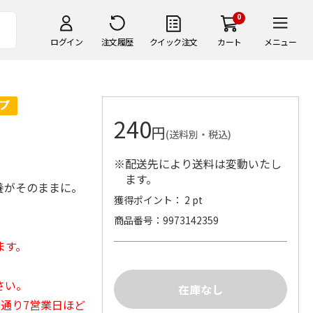
0
ログイン
注文履歴
クイック注文
カート
メニュー
240
円
(送料別・税込)
※配送先により送料は変動いたし
ます。
養がそのままに。
獲得ポイント： 2 pt
商品番号
9973142359
ます。
さい。
常通り7営業日ほど