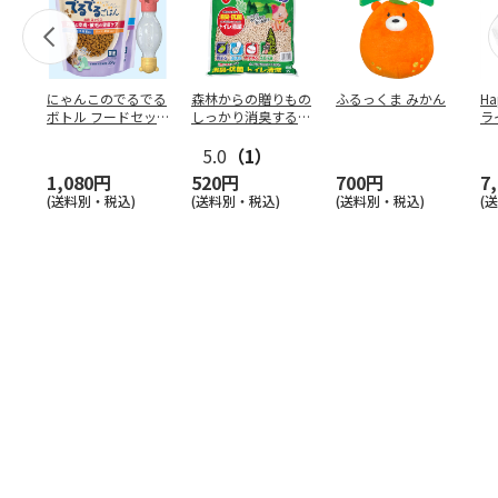
にゃんこのでるでる
森林からの贈りもの
ふるっくま みかん
Ha
ボトル フードセッ
しっかり消臭するひ
ラ
ト
のきの猫砂 7L
ー
5.0
（1）
1,080円
520円
700円
7
(送料別・税込)
(送料別・税込)
(送料別・税込)
(