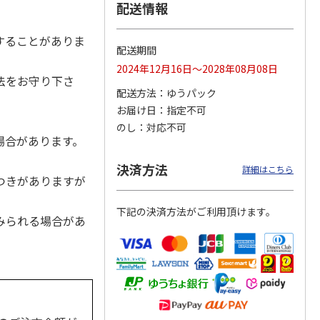
配送情報
することがありま
配送期間
カムカ
銀のスプーン パウ
ペット線香 虹のか
鈴虫の経木 3枚入
2024年12月16日～2028年08月08日
ーン
チ 健康に育つ子ね
なた フルーティフ
法をお守り下さ
ン型 S
こ用 まぐろ・かつ
ローラルの香り
配送方法
ゆうパック
おに
…
お届け日
指定不可
120円
590円
100円
のし
対応不可
)
(送料別・税込)
(送料別・税込)
(送料別・税込)
場合があります。
決済方法
詳細はこちら
つきがありますが
下記の決済方法がご利用頂けます。
みられる場合があ
。