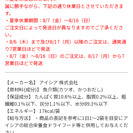
誠に勝手ながら、下記の通り休業日とさせていただきま
す。
・夏季休業期間：8/7（金）～8/16（日）
ご注文日によって発送日が異なりますのでご了承くださ
い。
・8/6（木）まで及び8/17（月）以降のご注文は、通常通
り7営業日ほどで発送
・8/7（金）～8/16（日）のご注文は、8/17（月）から7
営業日ほどで発送
【メーカー名】 アイシア 株式会社
【原材料(成分)】 魚介類(カツオ、かつおだし)
【保証成分】 たんぱく質10.6％以上、脂質0.2％以上、粗
繊維0.1％以下、灰分1.1％以下、水分89.3％以下
【エネルギー】 17kcal/袋
【給与方法】 ・商品の表記を参考に1日1～2袋を目安にア
イシアの総合栄養食ドライフード等と併用してお与えくだ
さい。