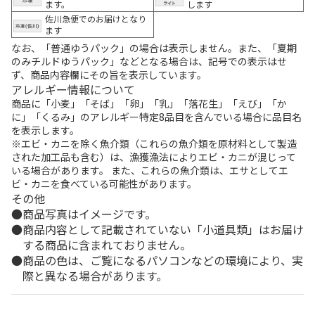
ます。
します
佐川急便でのお届けとなり
ます
なお、「普通ゆうパック」の場合は表示しません。また、「夏期
のみチルドゆうパック」などとなる場合は、記号での表示はせ
ず、商品内容欄にその旨を表示しています。
アレルギー情報について
商品に「小麦」「そば」「卵」「乳」「落花生」「えび」「か
に」「くるみ」のアレルギー特定8品目を含んでいる場合に品目名
を表示します。
※エビ・カニを除く魚介類（これらの魚介類を原材料として製造
された加工品も含む）は、漁獲漁法によりエビ・カニが混じって
いる場合があります。 また、これらの魚介類は、エサとしてエ
ビ・カニを食べている可能性があります。
その他
商品写真はイメージです。
商品内容として記載されていない「小道具類」はお届け
する商品に含まれておりません。
商品の色は、ご覧になるパソコンなどの環境により、実
際と異なる場合があります。