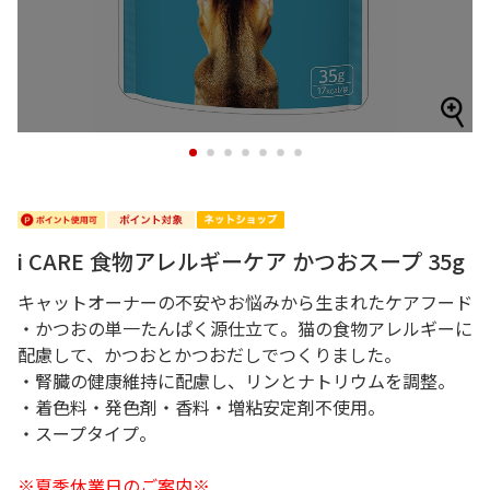
1
2
3
4
5
6
7
i CARE 食物アレルギーケア かつおスープ 35g
キャットオーナーの不安やお悩みから生まれたケアフード
・かつおの単一たんぱく源仕立て。猫の食物アレルギーに
配慮して、かつおとかつおだしでつくりました。
・腎臓の健康維持に配慮し、リンとナトリウムを調整。
・着色料・発色剤・香料・増粘安定剤不使用。
・スープタイプ。
※夏季休業日のご案内※