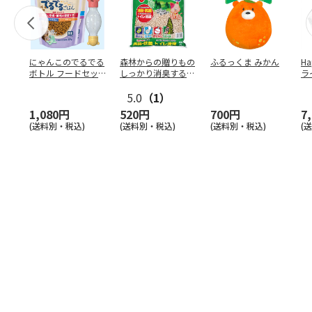
にゃんこのでるでる
森林からの贈りもの
ふるっくま みかん
Ha
ボトル フードセッ
しっかり消臭するひ
ラ
ト
のきの猫砂 7L
ー
5.0
（1）
1,080円
520円
700円
7
(送料別・税込)
(送料別・税込)
(送料別・税込)
(