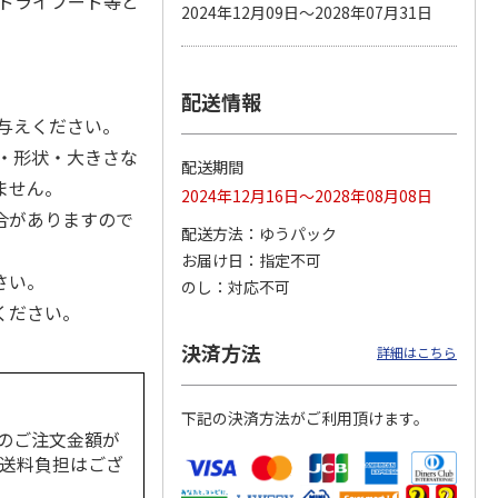
食ドライフード等と
2024年12月09日～2028年07月31日
配送情報
カムカ
銀のスプーン パウ
ペット線香 虹のか
鈴虫の経木 3枚入
ーン
チ 健康に育つ子ね
なた フルーティフ
与えください。
ン型 S
こ用 まぐろ・かつ
ローラルの香り
おに
…
・形状・大きさな
配送期間
120円
590円
100円
ません。
2024年12月16日～2028年08月08日
)
(送料別・税込)
(送料別・税込)
(送料別・税込)
合がありますので
配送方法
ゆうパック
お届け日
指定不可
さい。
のし
対応不可
ください。
決済方法
詳細はこちら
下記の決済方法がご利用頂けます。
のご注文金額が
の送料負担はござ