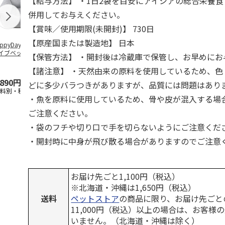
【給与方法】 ・1日2袋を目安にアイシアの総合栄養
併用してお与えください。
【賞味／使用期限(未開封)】 730日
【原産国または製造地】 日本
ppyDays 2wayド
獣医師開発 ニオイ
デオトイレ 飛び散
無添加良品 
イブベッド グレ
をとる砂専用 猫ト
らない消臭・抗菌サ
ムデンタルコ
【保管方法】 ・開封後は冷蔵庫で保管し、お早めにお
イレ ナチュラルグ
ンド 4L
ぐるぐるボー
レー
…
【諸注意】 ・天然由来の原料を使用しているため、色
,890円
1,550円
1,320円
470円
どに多少バラつきがありますが、品質には問題はあり
送料別・税込)
(送料別・税込)
(送料別・税込)
(送料別・税込
・魚を原料に使用しているため、骨や皮が混入する場
ご注意ください。
・袋のフチや切り口で手を切らないようにご注意くだ
・開封時に中身が飛び散る場合がありますのでご注意
お届け先ごと1,100円（税込）
※北海道・沖縄は1,650円（税込）
送料
ペットストア
の商品に限り、お届け先ごと
11,000円（税込）以上の場合は、お客様
いません。（北海道・沖縄は除く）