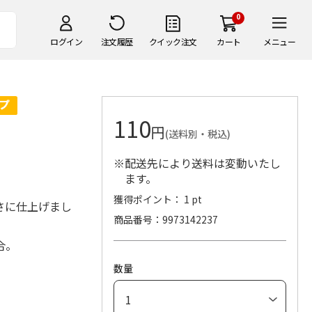
0
ログイン
注文履歴
クイック注文
カート
メニュー
110
円
(送料別・税込)
※配送先により送料は変動いたし
ます。
獲得ポイント： 1 pt
さに仕上げまし
商品番号
9973142237
合。
数量