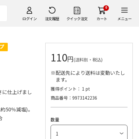
0
ログイン
注文履歴
クイック注文
カート
メニュー
110
円
(送料別・税込)
※配送先により送料は変動いたし
ます。
獲得ポイント： 1 pt
さに仕上げまし
商品番号
9973142236
約50％減塩)。
合
数量