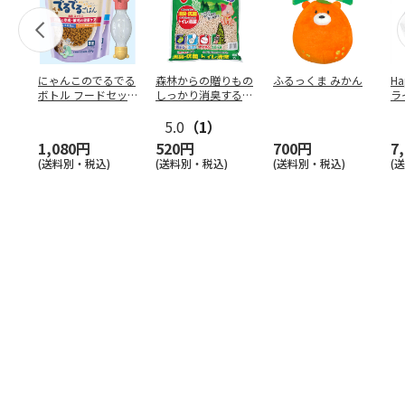
にゃんこのでるでる
森林からの贈りもの
ふるっくま みかん
Ha
ボトル フードセッ
しっかり消臭するひ
ラ
ト
のきの猫砂 7L
ー
5.0
（1）
1,080円
520円
700円
7
(送料別・税込)
(送料別・税込)
(送料別・税込)
(