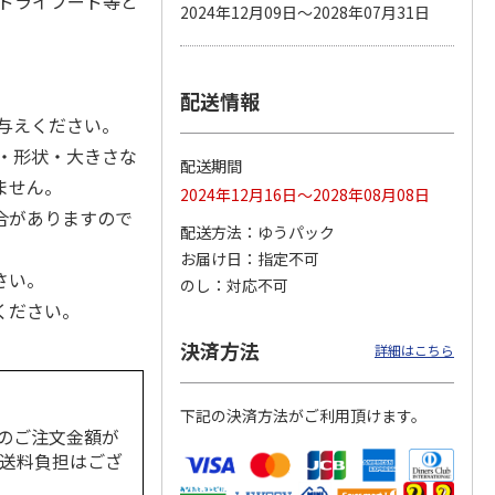
食ドライフード等と
2024年12月09日～2028年07月31日
配送情報
カムカ
銀のスプーン パウ
ペット線香 虹のか
鈴虫の経木 3枚入
ーン
チ 健康に育つ子ね
なた フルーティフ
与えください。
ン型 S
こ用 まぐろ・かつ
ローラルの香り
おに
…
・形状・大きさな
配送期間
120円
590円
100円
ません。
2024年12月16日～2028年08月08日
)
(送料別・税込)
(送料別・税込)
(送料別・税込)
合がありますので
配送方法
ゆうパック
お届け日
指定不可
さい。
のし
対応不可
ください。
決済方法
詳細はこちら
下記の決済方法がご利用頂けます。
のご注文金額が
の送料負担はござ