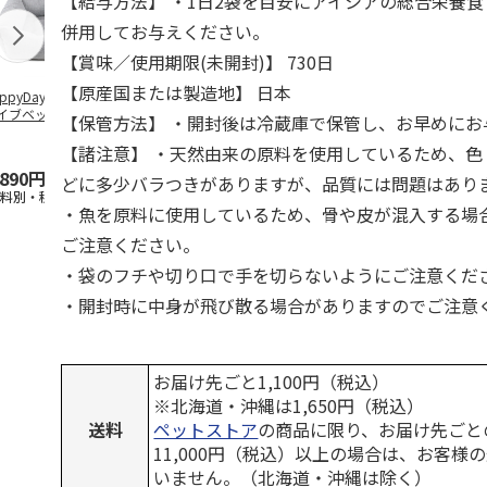
【給与方法】 ・1日2袋を目安にアイシアの総合栄養
併用してお与えください。
【賞味／使用期限(未開封)】 730日
【原産国または製造地】 日本
ppyDays 2wayド
獣医師開発 ニオイ
デオトイレ 飛び散
無添加良品 
イブベッド グレ
をとる砂専用 猫ト
らない消臭・抗菌サ
ムデンタルコ
【保管方法】 ・開封後は冷蔵庫で保管し、お早めにお
イレ ナチュラルグ
ンド 4L
ぐるぐるボー
レー
…
【諸注意】 ・天然由来の原料を使用しているため、色
,890円
1,550円
1,320円
470円
どに多少バラつきがありますが、品質には問題はあり
送料別・税込)
(送料別・税込)
(送料別・税込)
(送料別・税込
・魚を原料に使用しているため、骨や皮が混入する場
ご注意ください。
・袋のフチや切り口で手を切らないようにご注意くだ
・開封時に中身が飛び散る場合がありますのでご注意
お届け先ごと1,100円（税込）
※北海道・沖縄は1,650円（税込）
送料
ペットストア
の商品に限り、お届け先ごと
11,000円（税込）以上の場合は、お客様
いません。（北海道・沖縄は除く）