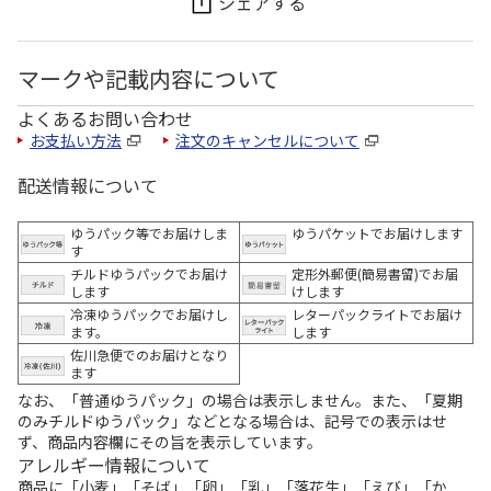
シェアする
マークや記載内容について
よくあるお問い合わせ
お支払い方法
注文のキャンセルについて
配送情報について
ゆうパック等でお届けしま
ゆうパケットでお届けします
す
チルドゆうパックでお届け
定形外郵便(簡易書留)でお届
します
けします
冷凍ゆうパックでお届けし
レターパックライトでお届け
ます。
します
佐川急便でのお届けとなり
ます
なお、「普通ゆうパック」の場合は表示しません。また、「夏期
のみチルドゆうパック」などとなる場合は、記号での表示はせ
ず、商品内容欄にその旨を表示しています。
アレルギー情報について
商品に「小麦」「そば」「卵」「乳」「落花生」「えび」「か