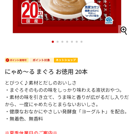
1
2
3
4
5
6
7
にゃめ～る まぐろ お徳用 20本
とびつく♪素材とだしのおいしさ
・まぐろそのものの味をしっかり味わえる液状おやつ。
・素材の味を引き立て、うま味と香りが広がるだし入りだ
から、一度にゃめたらとまらないおいしさ。
・健康なおなかにやさしい発酵食「ヨーグルト」を配合。
・無着色、無香料
※夏季休業日のご案内※