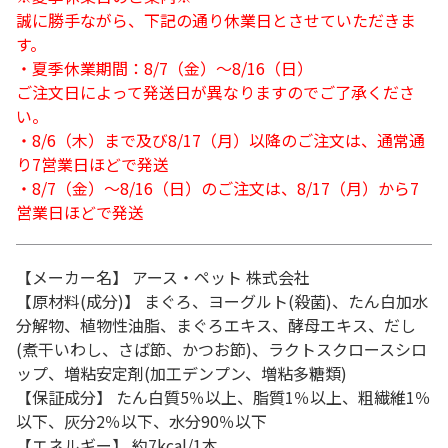
誠に勝手ながら、下記の通り休業日とさせていただきま
す。
・夏季休業期間：8/7（金）～8/16（日）
ご注文日によって発送日が異なりますのでご了承くださ
い。
・8/6（木）まで及び8/17（月）以降のご注文は、通常通
り7営業日ほどで発送
・8/7（金）～8/16（日）のご注文は、8/17（月）から7
営業日ほどで発送
【メーカー名】 アース・ペット 株式会社
【原材料(成分)】 まぐろ、ヨーグルト(殺菌)、たん白加水
分解物、植物性油脂、まぐろエキス、酵母エキス、だし
(煮干いわし、さば節、かつお節)、ラクトスクロースシロ
ップ、増粘安定剤(加工デンプン、増粘多糖類)
【保証成分】 たん白質5％以上、脂質1％以上、粗繊維1％
以下、灰分2％以下、水分90％以下
【エネルギー】 約7kcal/1本