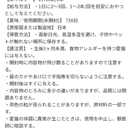
【給与方法】 ・1日に2～3回、1～2本/回を目安におやつ
として与えてください。
【賞味／使用期限(未開封)】 730日
【原産国または製造地】 日本
【保管方法】 ・直射日光、高温多湿を避け、子供やペッ
トが触れない場所に保存する。
【諸注意】 ・生後3ヶ月未満、食物アレルギーを持つ愛猫
には与えない。
・開封時に内容物が飛び散ることがありますので注意す
る。
・袋のカドやあけ口で手指等を切らないように注意する。
・開封後はすぐに与える。
・内容物のとろみに多少の違いがありますが、品質には問
題ありません。
・茶色の粒が見られることがありますが、原材料の一部で
す。
・愛猫の体調に異常が生じたときは、使用を中止し、獣医
師に相談する。