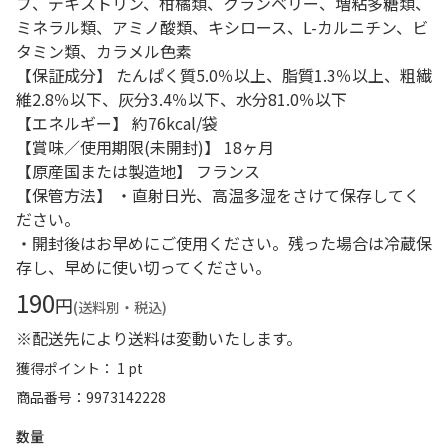
プ、デキストリン、柑橘類、クランベリー、増粘多糖類、
ミネラル類、アミノ酸類、キシロース、L-カルニチン、ビ
タミン類、カラメル色素
【保証成分】 たんぱく質5.0％以上、脂質1.3％以上、粗繊
維2.8％以下、灰分3.4％以下、水分81.0％以下
【エネルギー】 約76kcal/袋
【賞味／使用期限(未開封)】 18ヶ月
【原産国または製造地】 フランス
【保管方法】 ・直射日光、高温多湿をさけて保存してく
ださい。
・開封後はお早めにご使用ください。残った場合は冷蔵保
存し、早めに使い切ってください。
190
円
(送料別・税込)
※配送先により送料は変動いたします。
獲得ポイント： 1 pt
商品番号
9973142228
数量