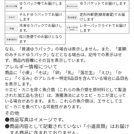
ゆうパック等でお届けしま
ゆうパケットでお届けします
す
チルドゆうパックでお届け
定形外郵便(簡易書留)でお届
します
けします
冷凍ゆうパックでお届けし
レターパックライトでお届け
ます。
します
佐川急便でのお届けとなり
ます
なお、「普通ゆうパック」の場合は表示しません。また、「夏期
のみチルドゆうパック」などとなる場合は、記号での表示はせ
ず、商品内容欄にその旨を表示しています。
アレルギー情報について
商品に「小麦」「そば」「卵」「乳」「落花生」「えび」「か
に」「くるみ」のアレルギー特定8品目を含んでいる場合に品目名
を表示します。
※エビ・カニを除く魚介類（これらの魚介類を原材料として製造
された加工品も含む）は、漁獲漁法によりエビ・カニが混じって
いる場合があります。 また、これらの魚介類は、エサとしてエ
ビ・カニを食べている可能性があります。
その他
商品写真はイメージです。
商品内容として記載されていない「小道具類」はお届け
する商品に含まれておりません。