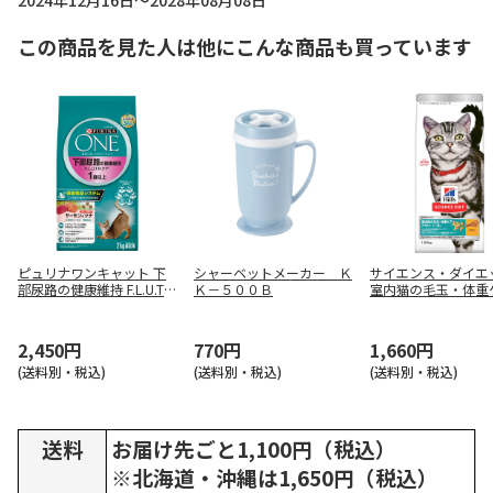
2024年12月16日～2028年08月08日
この商品を見た人は他にこんな商品も買っています
ピュリナワンキャット 下
シャーベットメーカー Ｋ
サイエンス・ダイエ
部尿路の健康維持 F.L.U.T.
Ｋ－５００Ｂ
室内猫の毛玉・体重
H.ケア 1歳以上 サーモン＆
アダルト 1～6歳 成
ツナ 2kg
キン 1.25kg
2,450円
770円
1,660円
(送料別・税込)
(送料別・税込)
(送料別・税込)
送料
お届け先ごと1,100円（税込）
※北海道・沖縄は1,650円（税込）