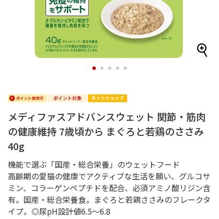
1
2
3
4
5
メディファスアドバンスウェット 関節・筋肉
の健康維持 7歳頃から まぐろと若鶏のささみ
40g
機能で選ぶ「国産・総合栄養」のウェットフード
高齢期の愛猫の健康でアクティブな生活を願い、グルコサ
ミン、コラーゲンペプチドを配合、必須アミノ酸リジン含
有。国産・総合栄養食。まぐろと若鶏ささみのフレークタ
イプ。◎尿pH設計値6.5～6.8