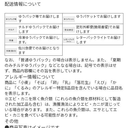
配送情報について
ゆうパック等でお届けしま
ゆうパケットでお届けします
す
チルドゆうパックでお届け
定形外郵便(簡易書留)でお届
します
けします
冷凍ゆうパックでお届けし
レターパックライトでお届け
ます。
します
佐川急便でのお届けとなり
ます
なお、「普通ゆうパック」の場合は表示しません。また、「夏期
のみチルドゆうパック」などとなる場合は、記号での表示はせ
ず、商品内容欄にその旨を表示しています。
アレルギー情報について
商品に「小麦」「そば」「卵」「乳」「落花生」「えび」「か
に」「くるみ」のアレルギー特定8品目を含んでいる場合に品目名
を表示します。
※エビ・カニを除く魚介類（これらの魚介類を原材料として製造
された加工品も含む）は、漁獲漁法によりエビ・カニが混じって
いる場合があります。 また、これらの魚介類は、エサとしてエ
ビ・カニを食べている可能性があります。
その他
商品写真はイメージです。