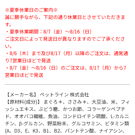
※夏季休業日のご案内※
誠に勝手ながら、下記の通り休業日とさせていただきま
す。
・夏季休業期間：8/7（金）～8/16（日）
ご注文日によって発送日が異なりますのでご了承くださ
い。
・8/6（木）まで及び8/17（月）以降のご注文は、通常通
り7営業日ほどで発送
・8/7（金）～8/16（日）のご注文は、8/17（月）から7
営業日ほどで発送
【メーカー名】 ペットライン 株式会社
【原材料(成分)】 まぐろ＊、ささみ＊、大豆油、米、フィ
ッシュエキス、ぶどう糖、かつお節、コラーゲンペプチ
ド、オオバコ繊維、魚油、コンドロイチン硫酸、L-カルニ
チン、β-グルカン、野菜粉末、グルコサミン、ビタミン類
(A、D3、E、K3、B1、B2、パントテン酸、ナイアシン、