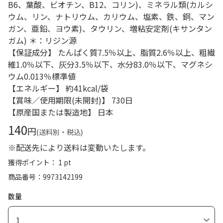
B6、葉酸、ビオチン、B12、コリン)、ミネラル類(カルシ
ウム、リン、ナトリウム、カリウム、塩素、鉄、銅、マン
ガン、亜鉛、ヨウ素)、タウリン、増粘安定剤(キサンタン
ガム) ＊：リジン源
【保証成分】 たんぱく質7.5％以上、脂質2.6％以上、粗繊
維1.0％以下、灰分3.5％以下、水分83.0％以下、マグネシ
ウム0.013％標準値
【エネルギー】 約41kcal/袋
【賞味／使用期限(未開封)】 730日
【原産国または製造地】 日本
140
円
(送料別・税込)
※配送先により送料は変動いたします。
獲得ポイント： 1 pt
商品番号
9973142199
数量
1