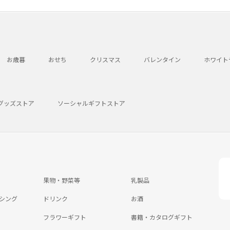
お歳暮
おせち
クリスマス
バレンタイン
ホワイト
グッズストア
ソーシャルギフトストア
果物・野菜等
乳製品
シング
ドリンク
お酒
フラワーギフト
書籍・カタログギフト