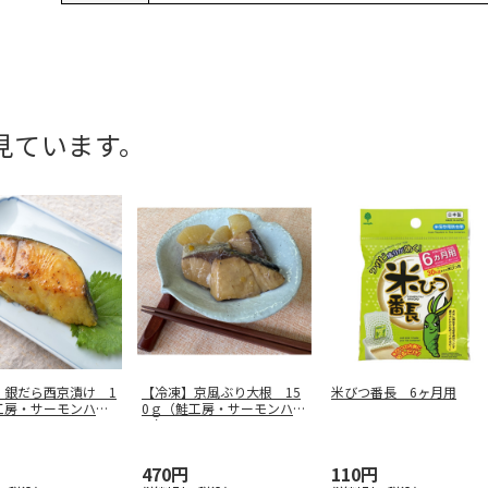
見ています。
】銀だら西京漬け 1
【冷凍】京風ぶり大根 15
米びつ番長 6ヶ月用
工房・サーモンハウ
0ｇ（鮭工房・サーモンハウ
ス）
470円
110円