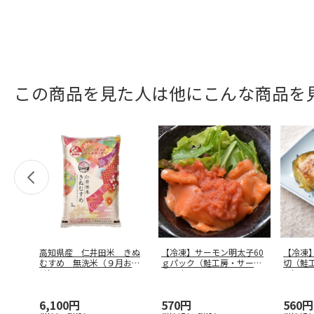
この商品を見た人は他にこんな商品を
高知県産 仁井田米 きぬ
【冷凍】サーモン明太子60
【冷凍
むすめ 無洗米（９月お届
ｇパック（鮭工房・サーモ
切（鮭
け）
ンハウス
…
ス）
6,100円
570円
560円