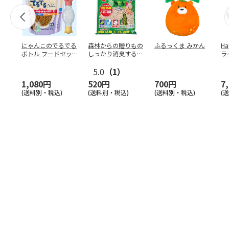
にゃんこのでるでる
森林からの贈りもの
ふるっくま みかん
Ha
ボトル フードセッ
しっかり消臭するひ
ラ
ト
のきの猫砂 7L
ー
5.0
（1）
1,080円
520円
700円
7
(送料別・税込)
(送料別・税込)
(送料別・税込)
(