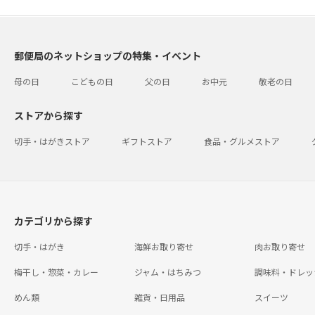
郵便局のネットショップの特集・イベント
母の日
こどもの日
父の日
お中元
敬老の日
ストアから探す
切手・はがきストア
ギフトストア
食品・グルメストア
カテゴリから探す
切手・はがき
海鮮お取り寄せ
肉お取り寄せ
梅干し・惣菜・カレー
ジャム・はちみつ
調味料・ドレッ
めん類
雑貨・日用品
スイーツ