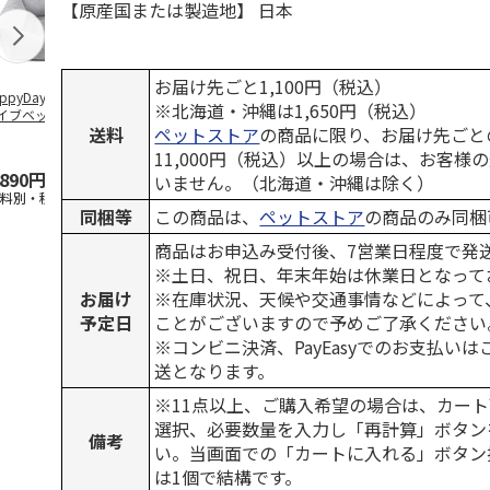
【原産国または製造地】 日本
お届け先ごと1,100円（税込）
ppyDays 2wayド
獣医師開発 ニオイ
デオトイレ 飛び散
無添加良品 
※北海道・沖縄は1,650円（税込）
イブベッド グレ
をとる砂専用 猫ト
らない消臭・抗菌サ
ムデンタルコ
送料
ペットストア
の商品に限り、お届け先ごと
イレ ナチュラルグ
ンド 4L
ぐるぐるボー
レー
…
11,000円（税込）以上の場合は、お客様
,890円
1,550円
1,320円
470円
いません。（北海道・沖縄は除く）
送料別・税込)
(送料別・税込)
(送料別・税込)
(送料別・税込
同梱等
この商品は、
ペットストア
の商品のみ同梱
商品はお申込み受付後、7営業日程度で発
※土日、祝日、年末年始は休業日となって
お届け
※在庫状況、天候や交通事情などによって
予定日
ことがございますので予めご了承ください
※コンビニ決済、PayEasyでのお支払い
送となります。
※11点以上、ご購入希望の場合は、カート
選択、必要数量を入力し「再計算」ボタン
備考
い。当画面での「カートに入れる」ボタン
は1個で結構です。