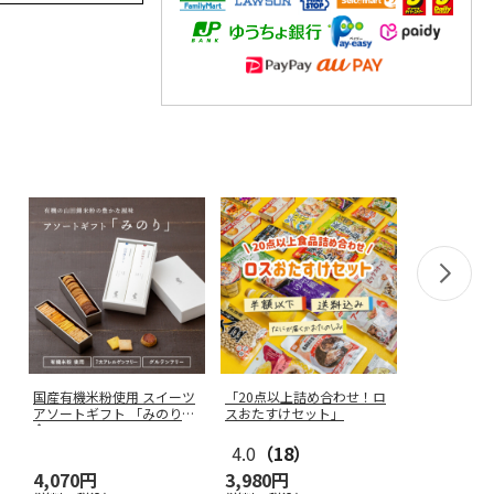
国産有機米粉使用 スイーツ
「20点以上詰め合わせ！ロ
アソートギフト 「みのり」
スおたすけセット」
全40
…
4.0
（18）
4,070円
3,980円