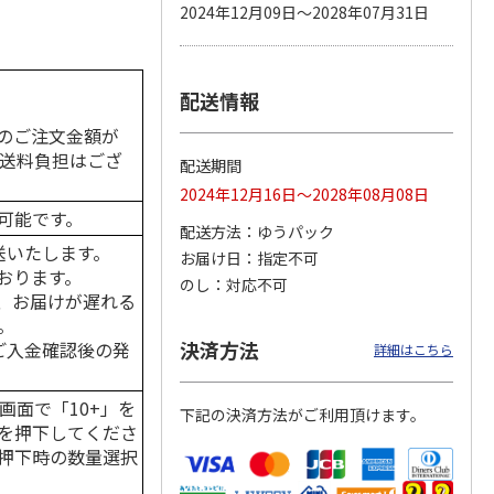
2024年12月09日～2028年07月31日
配送情報
カムカ
銀のスプーン パウ
ペット線香 虹のか
鈴虫の経木 3枚入
ーン
チ 健康に育つ子ね
なた フルーティフ
のご注文金額が
ン型 S
こ用 まぐろ・かつ
ローラルの香り
おに
…
の送料負担はござ
配送期間
120円
590円
100円
2024年12月16日～2028年08月08日
)
(送料別・税込)
(送料別・税込)
(送料別・税込)
可能です。
配送方法
ゆうパック
送いたします。
お届け日
指定不可
おります。
のし
対応不可
、お届けが遅れる
。
決済方法
はご入金確認後の発
詳細はこちら
画面で「10+」を
下記の決済方法がご利用頂けます。
を押下してくださ
押下時の数量選択