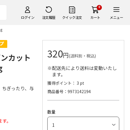
0
ログイン
注文履歴
クイック注文
カート
メニュー
g
320
円
ゲンカット
(送料別・税込)
g
※配送先により送料は変動いたし
ます。
獲得ポイント： 3 pt
。ちぎったり、与
商品番号
9973142194
数量
ます。