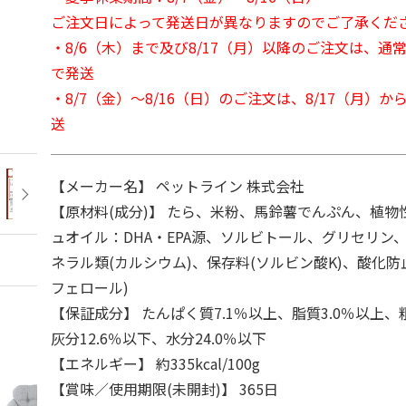
ご注文日によって発送日が異なりますのでご了承くだ
・8/6（木）まで及び8/17（月）以降のご注文は、通
で発送
・8/7（金）～8/16（日）のご注文は、8/17（月）
送
【メーカー名】 ペットライン 株式会社
【原材料(成分)】 たら、米粉、馬鈴薯でんぷん、植物
ュオイル：DHA・EPA源、ソルビトール、グリセリン、
ネラル類(カルシウム)、保存料(ソルビン酸K)、酸化防
フェロール)
【保証成分】 たんぱく質7.1％以上、脂質3.0％以上、
灰分12.6％以下、水分24.0％以下
【エネルギー】 約335kcal/100g
【賞味／使用期限(未開封)】 365日