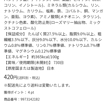
コリン、イノシトール)、ミネラル類(カルシウム、リン、
ナトリウム、カリウム、塩素、鉄、コバルト、銅、マンガ
ン、亜鉛、ヨウ素)、アミノ酸類(メチオニン、タウリン)、
クチナシ色素、酸化防止剤(ローズマリー抽出物、ミック
ストコフェロール)
【保証成分】 たんぱく質27.5％以上、脂質9.0％以上、粗
繊維3.5％以下、灰分9.0％以下、水分10.0％以下、カルシ
ウム0.8％標準値、リン0.7％標準値、ナトリウム0.7％標
準値、マグネシウム0.12％標準値
【エネルギー】 約365kcal/100g
【賞味／使用期限(未開封)】 730日
【原産国または製造地】 日本
420
円
(送料別・税込)
※配送先により送料は変動いたします。
獲得ポイント： 4 pt
商品番号
9973142182