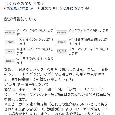
よくあるお問い合わせ
お支払い方法
注文のキャンセルについて
配送情報について
ゆうパック等でお届けしま
ゆうパケットでお届けします
す
チルドゆうパックでお届け
定形外郵便(簡易書留)でお届
します
けします
冷凍ゆうパックでお届けし
レターパックライトでお届け
ます。
します
佐川急便でのお届けとなり
ます
なお、「普通ゆうパック」の場合は表示しません。また、「夏期
のみチルドゆうパック」などとなる場合は、記号での表示はせ
ず、商品内容欄にその旨を表示しています。
アレルギー情報について
商品に「小麦」「そば」「卵」「乳」「落花生」「えび」「か
に」「くるみ」のアレルギー特定8品目を含んでいる場合に品目名
を表示します。
※エビ・カニを除く魚介類（これらの魚介類を原材料として製造
された加工品も含む）は、漁獲漁法によりエビ・カニが混じって
いる場合があります。 また、これらの魚介類は、エサとしてエ