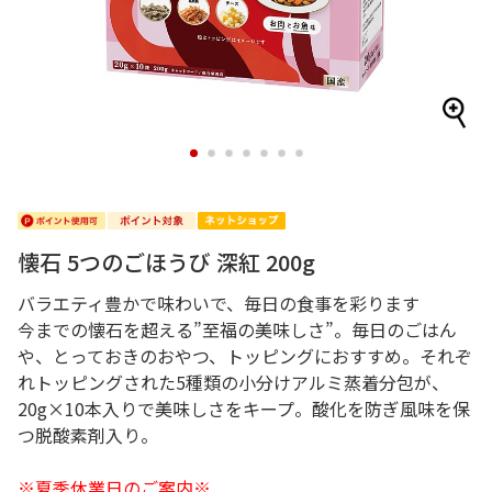
1
2
3
4
5
6
7
懐石 5つのごほうび 深紅 200g
バラエティ豊かで味わいで、毎日の食事を彩ります
今までの懐石を超える”至福の美味しさ”。毎日のごはん
や、とっておきのおやつ、トッピングにおすすめ。それぞ
れトッピングされた5種類の小分けアルミ蒸着分包が、
20g×10本入りで美味しさをキープ。酸化を防ぎ風味を保
つ脱酸素剤入り。
※夏季休業日のご案内※