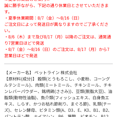
誠に勝手ながら、下記の通り休業日とさせていただきま
す。
・夏季休業期間：8/7（金）～8/16（日）
ご注文日によって発送日が異なりますのでご了承くださ
い。
・8/6（木）まで及び8/17（月）以降のご注文は、通常通
り7営業日ほどで発送
・8/7（金）～8/16（日）のご注文は、8/17（月）から7
営業日ほどで発送
【メーカー名】 ペットライン 株式会社
【原材料(成分)】 穀類(とうもろこし、小麦粉、コーング
ルテンミール)、肉類(ミートミール、チキンミール、チキ
ンレバーパウダー、銘柄鶏(ささみ))、豆類(脱脂大豆)、油
脂類(動物性油脂)、魚介類(フィッシュエキス、白身魚エ
キス、しらす、かつお枯れ節削り、まぐろ節)、乳類(チー
ズ)、セレン酵母、ビタミン類(A、D3、E、K3、B1、B2、
パントテン酸、ナイアシン、B6、葉酸、ビオチン、B12、